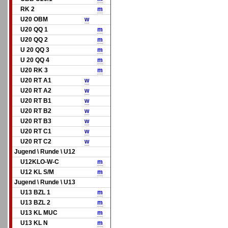
RK 2
m
U20 OBM
w
U20 QQ 1
m
U20 QQ 2
m
U 20 QQ 3
m
U 20 QQ 4
m
U20 RK 3
m
U20 RT A1
w
U20 RT A2
w
U20 RT B1
w
U20 RT B2
w
U20 RT B3
w
U20 RT C1
w
U20 RT C2
w
Jugend \ Runde \ U12
U12KLO-W-C
m
U12 KL S/M
m
Jugend \ Runde \ U13
U13 BZL 1
m
U13 BZL 2
m
U13 KL MUC
m
U13 KL N
m