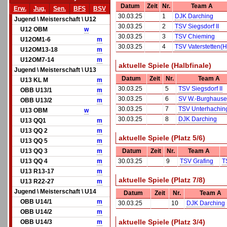
Datum
Zeit
Nr.
Team A
Erw.
Jug.
Sen.
BFS
BSV
30.03.25
1
DJK Darching
Jugend \ Meisterschaft \ U12
30.03.25
2
TSV Siegsdorf II
U12 OBM
w
30.03.25
3
TSV Chieming
U12OM1-6
m
30.03.25
4
TSV Vaterstetten(H
U12OM13-18
m
U12OM7-14
m
aktuelle Spiele (Halbfinale)
Jugend \ Meisterschaft \ U13
Datum
Zeit
Nr.
Team A
U13 KL M
m
30.03.25
5
TSV Siegsdorf II
OBB U13/1
m
30.03.25
6
SV W.-Burghaus
OBB U13/2
m
30.03.25
7
TSV Unterhaching 
U13 OBM
w
30.03.25
8
DJK Darching
U13 QQ1
m
U13 QQ 2
m
aktuelle Spiele (Platz 5/6)
U13 QQ 5
m
U13 QQ 3
m
Datum
Zeit
Nr.
Team A
U13 QQ 4
m
30.03.25
9
TSV Grafing
T
U13 R13-17
m
aktuelle Spiele (Platz 7/8)
U13 R22-27
m
Jugend \ Meisterschaft \ U14
Datum
Zeit
Nr.
Team A
OBB U14/1
m
30.03.25
10
DJK Darching
OBB U14/2
m
aktuelle Spiele (Platz 3/4)
OBB U14/3
m