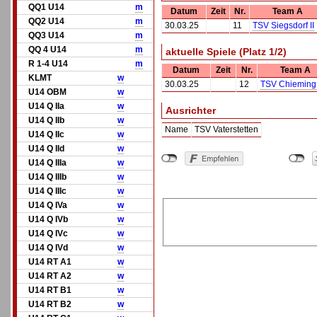
QQ1 U14
m
Datum
Zeit
Nr.
Team A
QQ2 U14
m
30.03.25
11
TSV Siegsdorf II
QQ3 U14
m
QQ 4 U14
m
aktuelle Spiele (Platz 1/2)
R 1-4 U14
m
Datum
Zeit
Nr.
Team A
KLMT
w
30.03.25
12
TSV Chieming
U14 OBM
w
U14 Q IIa
w
Ausrichter
U14 Q IIb
w
Name
TSV Vaterstetten
U14 Q IIc
w
U14 Q IId
w
U14 Q IIIa
w
U14 Q IIIb
w
U14 Q IIIc
w
U14 Q IVa
w
U14 Q IVb
w
U14 Q IVc
w
U14 Q IVd
w
U14 RT A1
w
U14 RT A2
w
U14 RT B1
w
U14 RT B2
w