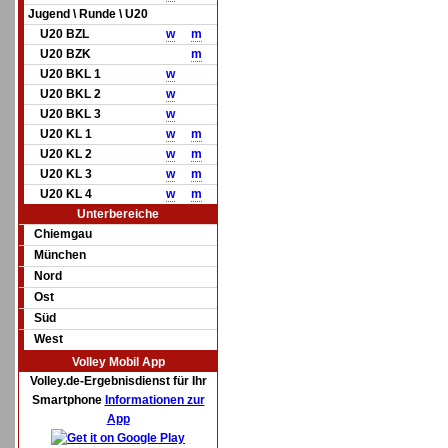
Jugend \ Runde \ U20
U20 BZL
w
m
U20 BZK
m
U20 BKL 1
w
U20 BKL 2
w
U20 BKL 3
w
U20 KL 1
w
m
U20 KL 2
w
m
U20 KL 3
w
m
U20 KL 4
w
m
Unterbereiche
Chiemgau
München
Nord
Ost
Süd
West
Volley Mobil App
Volley.de-Ergebnisdienst für Ihr
Smartphone
Informationen zur
App