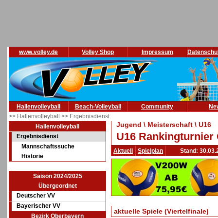
www.volley.de
Volley Shop
Impressum
Datenschu
Hallenvolleyball
Beach-Volleyball
Community
Ne
>> Hallenvolleyball
>> Ergebnisdienst
Jugend \ Meisterschaft \ U16
Hallenvolleyball
U16 Rankingturnier 
Ergebnisdienst
Mannschaftssuche
Aktuell
Spielplan
Stand: 30.03.
Historie
Saison 2024/2025
Übergeordnet
Deutscher VV
Bayerischer VV
aktuelle Spiele (Viertelfinale)
Bezirk Oberbayern