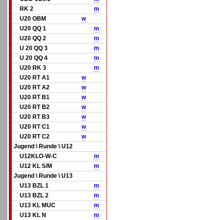
RK 2
m
U20 OBM
w
U20 QQ 1
m
U20 QQ 2
m
U 20 QQ 3
m
U 20 QQ 4
m
U20 RK 3
m
U20 RT A1
w
U20 RT A2
w
U20 RT B1
w
U20 RT B2
w
U20 RT B3
w
U20 RT C1
w
U20 RT C2
w
Jugend \ Runde \ U12
U12KLO-W-C
m
U12 KL S/M
m
Jugend \ Runde \ U13
U13 BZL 1
m
U13 BZL 2
m
U13 KL MUC
m
U13 KL N
m