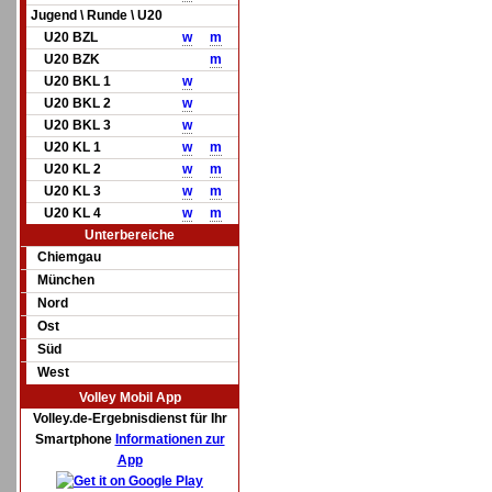
Jugend \ Runde \ U20
U20 BZL
w
m
U20 BZK
m
U20 BKL 1
w
U20 BKL 2
w
U20 BKL 3
w
U20 KL 1
w
m
U20 KL 2
w
m
U20 KL 3
w
m
U20 KL 4
w
m
Unterbereiche
Chiemgau
München
Nord
Ost
Süd
West
Volley Mobil App
Volley.de-Ergebnisdienst für Ihr
Smartphone
Informationen zur
App