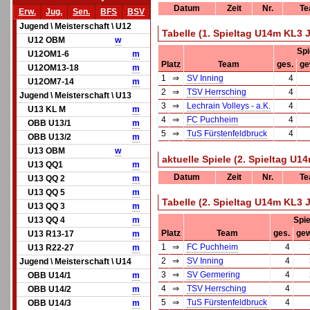
Datum
Zeit
Nr.
Te
Erw.
Jug.
Sen.
BFS
BSV
Jugend \ Meisterschaft \ U12
Tabelle (1. Spieltag U14m KL3
U12 OBM
w
Spi
U12OM1-6
m
Platz
Team
ges.
ge
U12OM13-18
m
1
⇒
SV Inning
4
U12OM7-14
m
2
⇒
TSV Herrsching
4
Jugend \ Meisterschaft \ U13
3
⇒
Lechrain Volleys - a.K.
4
U13 KL M
m
4
⇒
FC Puchheim
4
OBB U13/1
m
5
⇒
TuS Fürstenfeldbruck
4
OBB U13/2
m
U13 OBM
w
aktuelle Spiele (2. Spieltag U
U13 QQ1
m
Datum
Zeit
Nr.
Te
U13 QQ 2
m
U13 QQ 5
m
Tabelle (2. Spieltag U14m KL3
U13 QQ 3
m
U13 QQ 4
m
Spie
Platz
Team
ges.
gew
U13 R13-17
m
1
⇒
FC Puchheim
4
U13 R22-27
m
2
⇒
SV Inning
4
Jugend \ Meisterschaft \ U14
3
⇒
SV Germering
4
OBB U14/1
m
4
⇒
TSV Herrsching
4
OBB U14/2
m
5
⇒
TuS Fürstenfeldbruck
4
OBB U14/3
m