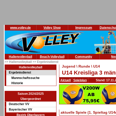
www.volley.de
Volley Shop
Impressum
Datenschu
Hallenvolleyball
Beach-Volleyball
Community
Ne
>> Hallenvolleyball
>> Ergebnisdienst
Jugend \ Runde \ U14
Hallenvolleyball
U14 Kreisliga 3 män
Ergebnisdienst
Mannschaftssuche
Aktuell
Spielplan
Stand: 17.11.
Historie
Saison 2024/2025
Übergeordnet
Deutscher VV
Bayerischer VV
aktuelle Spiele (1. Spieltag U
Bezirk Oberbayern