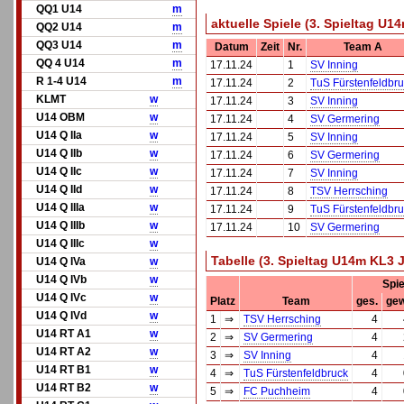
QQ1 U14
m
aktuelle Spiele (3. Spieltag U
QQ2 U14
m
QQ3 U14
m
Datum
Zeit
Nr.
Team A
QQ 4 U14
m
17.11.24
1
SV Inning
R 1-4 U14
m
17.11.24
2
TuS Fürstenfeldbr
KLMT
w
17.11.24
3
SV Inning
U14 OBM
w
17.11.24
4
SV Germering
U14 Q IIa
w
17.11.24
5
SV Inning
U14 Q IIb
w
17.11.24
6
SV Germering
U14 Q IIc
w
17.11.24
7
SV Inning
U14 Q IId
w
17.11.24
8
TSV Herrsching
U14 Q IIIa
w
17.11.24
9
TuS Fürstenfeldbr
U14 Q IIIb
w
17.11.24
10
SV Germering
U14 Q IIIc
w
Tabelle (3. Spieltag U14m KL3
U14 Q IVa
w
U14 Q IVb
w
Spie
U14 Q IVc
w
Platz
Team
ges.
gew
U14 Q IVd
w
1
⇒
TSV Herrsching
4
U14 RT A1
w
2
⇒
SV Germering
4
U14 RT A2
w
3
⇒
SV Inning
4
U14 RT B1
w
4
⇒
TuS Fürstenfeldbruck
4
U14 RT B2
w
5
⇒
FC Puchheim
4