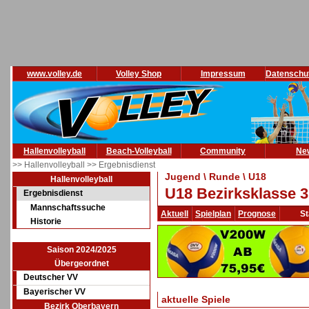
www.volley.de
Volley Shop
Impressum
Datenschu
Hallenvolleyball
Beach-Volleyball
Community
Ne
>> Hallenvolleyball
>> Ergebnisdienst
Jugend \ Runde \ U18
Hallenvolleyball
U18 Bezirksklasse 3
Ergebnisdienst
Mannschaftssuche
Aktuell
Spielplan
Prognose
St
Historie
Saison 2024/2025
Übergeordnet
Deutscher VV
Bayerischer VV
aktuelle Spiele
Bezirk Oberbayern