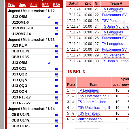
Datum
Zeit
Nr.
Team A
Erw.
Jug.
Sen.
BFS
BSV
17.11.24
10:00
21
TV Lenggries
Jugend \ Meisterschaft \ U12
17.11.24
10:00
22
Putzbrunner SV
U12 OBM
w
17.11.24
10:00
23
TSV Penzberg
U12OM1-6
m
17.11.24
10:00
24
TS Jahn Münche
U12OM13-18
m
17.11.24
10:00
25
TV Lenggries
U12OM7-14
m
17.11.24
10:00
26
Putzbrunner SV
Jugend \ Meisterschaft \ U13
17.11.24
10:00
27
TV Lenggries
U13 KL M
m
17.11.24
10:00
28
Putzbrunner SV
OBB U13/1
m
17.11.24
10:00
29
TSV Penzberg
OBB U13/2
m
17.11.24
10:00
30
TS Jahn Münche
U13 OBM
w
U13 QQ1
m
18 BKL 3
U13 QQ 2
m
Spie
U13 QQ 5
m
Platz
Team
ges.
gew
U13 QQ 3
m
1
⇒
TV Lenggries
10
U13 QQ 4
m
2
⇒
TSV Unterhaching II
10
U13 R13-17
m
3
⇒
TS Jahn München
10
U13 R22-27
m
4
⇗
TSV Unterhaching III
10
Jugend \ Meisterschaft \ U14
5
⇘
TSV Penzberg
10
OBB U14/1
m
6
⇒
Putzbrunner SV
10
OBB U14/2
m
OBB U14/3
m