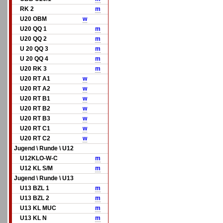
RK 2
m
U20 OBM
w
U20 QQ 1
m
U20 QQ 2
m
U 20 QQ 3
m
U 20 QQ 4
m
U20 RK 3
m
U20 RT A1
w
U20 RT A2
w
U20 RT B1
w
U20 RT B2
w
U20 RT B3
w
U20 RT C1
w
U20 RT C2
w
Jugend \ Runde \ U12
U12KLO-W-C
m
U12 KL S/M
m
Jugend \ Runde \ U13
U13 BZL 1
m
U13 BZL 2
m
U13 KL MUC
m
U13 KL N
m