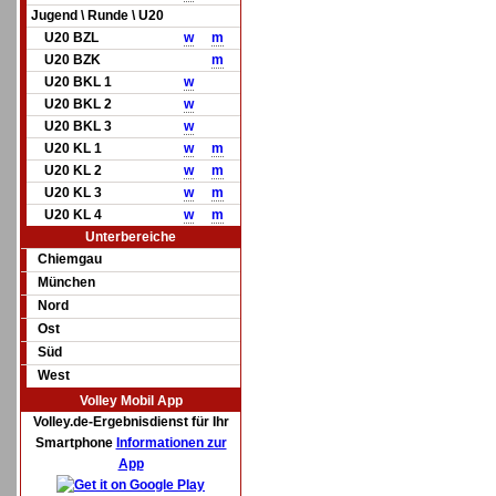
Jugend \ Runde \ U20
U20 BZL
w
m
U20 BZK
m
U20 BKL 1
w
U20 BKL 2
w
U20 BKL 3
w
U20 KL 1
w
m
U20 KL 2
w
m
U20 KL 3
w
m
U20 KL 4
w
m
Unterbereiche
Chiemgau
München
Nord
Ost
Süd
West
Volley Mobil App
Volley.de-Ergebnisdienst für Ihr
Smartphone
Informationen zur
App