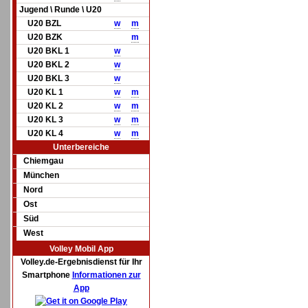
Jugend \ Runde \ U20
U20 BZL
w
m
U20 BZK
m
U20 BKL 1
w
U20 BKL 2
w
U20 BKL 3
w
U20 KL 1
w
m
U20 KL 2
w
m
U20 KL 3
w
m
U20 KL 4
w
m
Unterbereiche
Chiemgau
München
Nord
Ost
Süd
West
Volley Mobil App
Volley.de-Ergebnisdienst für Ihr
Smartphone
Informationen zur
App