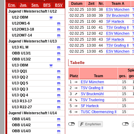
Datum
Zeit
Nr.
Team A
Erw.
Jug.
Sen.
BFS
BSV
02.02.25
10:00
38
ESV München
T
Jugend \ Meisterschaft \ U12
02.02.25
10:00
39
SV Bruckmühl
U12 OBM
w
02.02.25
11:00
40
SF Harteck
U12OM1-6
m
02.02.25
11:00
41
TSV Grafing II
T
U12OM13-18
m
02.02.25
12:00
42
ESV München
T
U12OM7-14
m
02.02.25
12:00
43
SF Harteck
Jugend \ Meisterschaft \ U13
02.02.25
13:00
44
TSV Grafing II
U13 KL M
m
02.02.25
13:00
45
ESV München
OBB U13/1
m
OBB U13/2
m
Tabelle
U13 OBM
w
Spi
U13 QQ1
m
Platz
Team
ges.
ge
U13 QQ 2
m
1
⇒
ESV München
15
U13 QQ 5
m
2
⇒
TSV Grafing II
15
U13 QQ 3
m
3
⇗
SV Bruckmühl
15
U13 QQ 4
m
4
⇘
TSV Trudering
15
U13 R13-17
m
5
⇒
SF Harteck
15
U13 R22-27
m
6
⇒
TUSC Obermenzing II
15
Jugend \ Meisterschaft \ U14
OBB U14/1
m
OBB U14/2
m
OBB U14/3
m