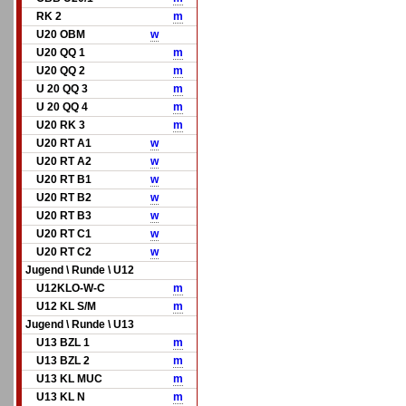
RK 2
m
U20 OBM
w
U20 QQ 1
m
U20 QQ 2
m
U 20 QQ 3
m
U 20 QQ 4
m
U20 RK 3
m
U20 RT A1
w
U20 RT A2
w
U20 RT B1
w
U20 RT B2
w
U20 RT B3
w
U20 RT C1
w
U20 RT C2
w
Jugend \ Runde \ U12
U12KLO-W-C
m
U12 KL S/M
m
Jugend \ Runde \ U13
U13 BZL 1
m
U13 BZL 2
m
U13 KL MUC
m
U13 KL N
m