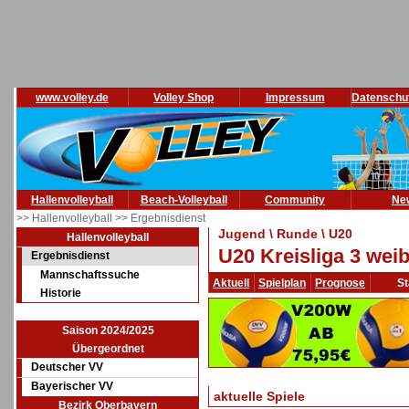
www.volley.de
Volley Shop
Impressum
Datenschu
Hallenvolleyball
Beach-Volleyball
Community
Ne
>> Hallenvolleyball
>> Ergebnisdienst
Jugend \ Runde \ U20
Hallenvolleyball
U20 Kreisliga 3 weib
Ergebnisdienst
Mannschaftssuche
Aktuell
Spielplan
Prognose
St
Historie
Saison 2024/2025
Übergeordnet
Deutscher VV
Bayerischer VV
aktuelle Spiele
Bezirk Oberbayern