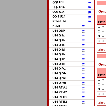
QQ1 U14
m
QQ2 U14
m
Grup
QQ3 U14
m
QQ 4 U14
m
R 1-4 U14
m
Platz
KLMT
w
1
⇒
U14 OBM
w
2
⇒
U14 Q IIa
w
3
⇒
U14 Q IIb
w
4
⇒
U14 Q IIc
w
aktu
U14 Q IId
w
U14 Q IIIa
w
U14 Q IIIb
w
U14 Q IIIc
w
Grup
U14 Q IVa
w
U14 Q IVb
w
Platz
U14 Q IVc
w
1
⇒
U14 Q IVd
w
2
⇒
U14 RT A1
w
3
⇒
U14 RT A2
w
4
⇒
U14 RT B1
w
U14 RT B2
w
aktue