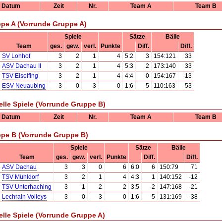
Datum
Zeit
Nr.
Team A
Team B
pe A (Vorrunde Gruppe A)
Spiele
Sätze
Bälle
Team
ges.
gew.
verl.
Punkte
Diff.
Diff.
SV Lohhof
3
2
1
4
5:2
3
154:121
33
ASV Dachau II
3
2
1
4
5:3
2
173:140
33
TSV Eiselfing
3
2
1
4
4:4
0
154:167
-13
ESV Neuaubing
3
0
3
0
1:6
-5
110:163
-53
elle Spiele (Vorrunde Gruppe B)
Datum
Zeit
Nr.
Team A
Team B
pe B (Vorrunde Gruppe B)
Spiele
Sätze
Bälle
Team
ges.
gew.
verl.
Punkte
Diff.
Diff.
ASV Dachau
3
3
0
6
6:0
6
150:79
71
TSV Mühldorf
3
2
1
4
4:3
1
140:152
-12
TSV Unterhaching
3
1
2
2
3:5
-2
147:168
-21
Lechrain Volleys
3
0
3
0
1:6
-5
131:169
-38
elle Spiele (Vorrunde Gruppe A)