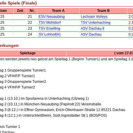
elle Spiele (Finale)
atum
Zeit
Nr.
Team A
Team B
.25
21
ESV Neuaubing
Lechrain Volleys
2:
.25
22
TSV Mühldorf
TSV Unterhaching
2:
.25
23
TSV Eiselfing
ASV Dachau II
0:
.25
24
SV Lohhof(H)
ASV Dachau
0:
erkungen
Spieltage
( vom 17.0
en werden jeweils neu gelost am Spieltag 1 (Beginn Turnier1) und am Spieltag 3 (
tag 1 Gruppenspiele Turnier1
tag 2 VF/HF/F Turnier1
tag 3 Gruppenspiele Turnier2
tag 4 VF/HF/F Turnier2
tag 1 (13.10.) im Sportarena in Unterhaching (Utzweg 1)
tag 2 (10.11.) in München-Neuaubing (Papinstr.22) Vereinshalle
tag 3 (8.12.) i m Effner Gymnasium, Erich-Ollenhauer-Straße 12 85221 Dachau
ag 4 (12.1.) in Unterschleißheim, Südl.Ingolstädter Str.1 (BOS/FOS)
nis Turnier 1
V Dachau