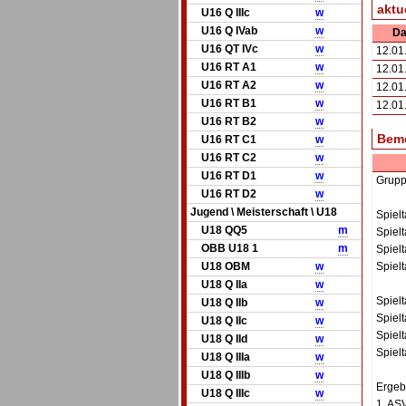
aktu
U16 Q IIIc
w
U16 Q IVab
w
D
U16 QT IVc
w
12.01
U16 RT A1
w
12.01
U16 RT A2
w
12.01
U16 RT B1
w
12.01
U16 RT B2
w
Bem
U16 RT C1
w
U16 RT C2
w
U16 RT D1
w
Grupp
U16 RT D2
w
Jugend \ Meisterschaft \ U18
Spiel
U18 QQ5
m
Spiel
OBB U18 1
m
Spiel
U18 OBM
w
Spiel
U18 Q IIa
w
Spiel
U18 Q IIb
w
Spiel
U18 Q IIc
w
Spiel
U18 Q IId
w
Spielt
U18 Q IIIa
w
U18 Q IIIb
w
Ergeb
U18 Q IIIc
w
1. AS