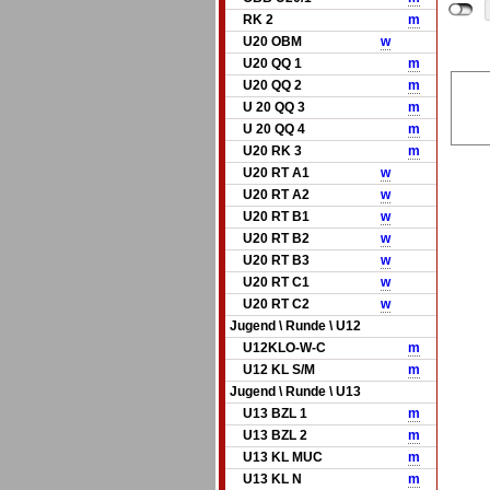
RK 2
m
U20 OBM
w
U20 QQ 1
m
U20 QQ 2
m
U 20 QQ 3
m
U 20 QQ 4
m
U20 RK 3
m
U20 RT A1
w
U20 RT A2
w
U20 RT B1
w
U20 RT B2
w
U20 RT B3
w
U20 RT C1
w
U20 RT C2
w
Jugend \ Runde \ U12
U12KLO-W-C
m
U12 KL S/M
m
Jugend \ Runde \ U13
U13 BZL 1
m
U13 BZL 2
m
U13 KL MUC
m
U13 KL N
m