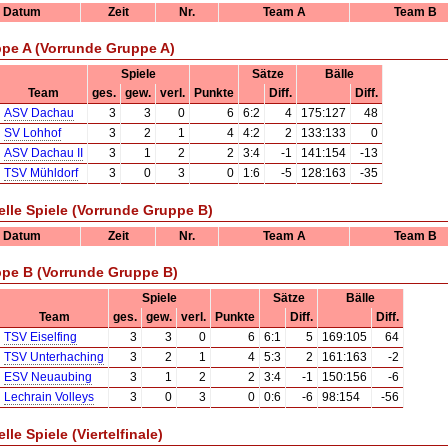
Datum
Zeit
Nr.
Team A
Team B
pe A (Vorrunde Gruppe A)
Spiele
Sätze
Bälle
Team
ges.
gew.
verl.
Punkte
Diff.
Diff.
ASV Dachau
3
3
0
6
6:2
4
175:127
48
SV Lohhof
3
2
1
4
4:2
2
133:133
0
ASV Dachau II
3
1
2
2
3:4
-1
141:154
-13
TSV Mühldorf
3
0
3
0
1:6
-5
128:163
-35
elle Spiele (Vorrunde Gruppe B)
Datum
Zeit
Nr.
Team A
Team B
pe B (Vorrunde Gruppe B)
Spiele
Sätze
Bälle
Team
ges.
gew.
verl.
Punkte
Diff.
Diff.
TSV Eiselfing
3
3
0
6
6:1
5
169:105
64
TSV Unterhaching
3
2
1
4
5:3
2
161:163
-2
ESV Neuaubing
3
1
2
2
3:4
-1
150:156
-6
Lechrain Volleys
3
0
3
0
0:6
-6
98:154
-56
lle Spiele (Viertelfinale)