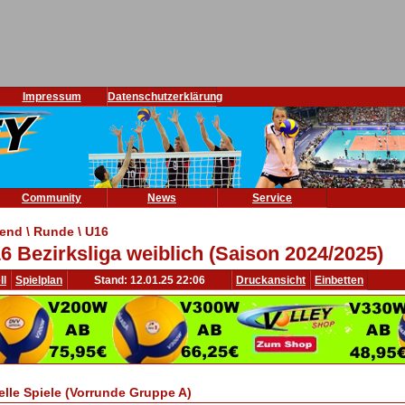
Impressum
Datenschutzerklärung
Community
News
Service
end \ Runde \ U16
6 Bezirksliga weiblich (Saison 2024/2025)
ll
Spielplan
Stand: 12.01.25 22:06
Druckansicht
Einbetten
elle Spiele (Vorrunde Gruppe A)