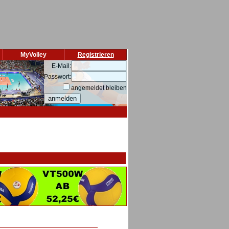
MyVolley
Registrieren
E-Mail:
Passwort:
angemeldet bleiben