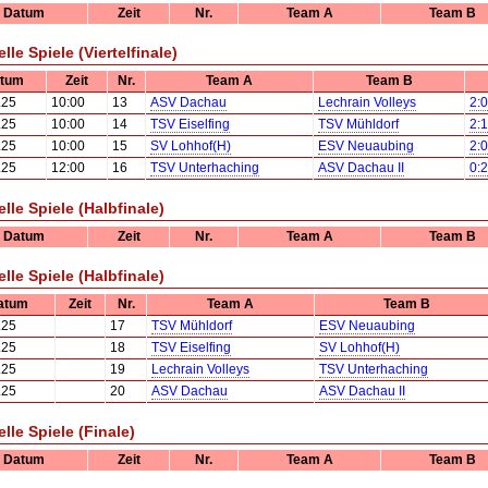
Datum
Zeit
Nr.
Team A
Team B
lle Spiele (Viertelfinale)
tum
Zeit
Nr.
Team A
Team B
.25
10:00
13
ASV Dachau
Lechrain Volleys
2:0
.25
10:00
14
TSV Eiselfing
TSV Mühldorf
2:1
.25
10:00
15
SV Lohhof(H)
ESV Neuaubing
2:0
.25
12:00
16
TSV Unterhaching
ASV Dachau II
0:2
elle Spiele (Halbfinale)
Datum
Zeit
Nr.
Team A
Team B
elle Spiele (Halbfinale)
atum
Zeit
Nr.
Team A
Team B
.25
17
TSV Mühldorf
ESV Neuaubing
.25
18
TSV Eiselfing
SV Lohhof(H)
.25
19
Lechrain Volleys
TSV Unterhaching
.25
20
ASV Dachau
ASV Dachau II
elle Spiele (Finale)
Datum
Zeit
Nr.
Team A
Team B