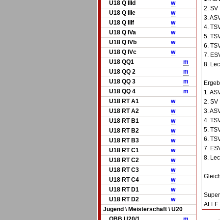
U18 Q IIId
w
2. SV
U18 Q IIIe
w
3. AS
U18 Q IIIf
w
4. TSV
U18 Q IVa
w
5. TS
U18 Q IVb
w
6. TS
U18 Q IVc
w
7. ES
U18 QQ1
m
8. Lec
U18 QQ 2
m
U18 QQ 3
m
Ergebn
U18 QQ 4
m
1. AS
U18 RT A1
w
2. SV
U18 RT A2
w
3. AS
4. TSV
U18 RT B1
w
5. TS
U18 RT B2
w
6. TS
U18 RT B3
w
7. ES
U18 RT C1
w
8. Lec
U18 RT C2
w
U18 RT C3
w
Gleic
U18 RT C4
w
U18 RT D1
w
Super
U18 RT D2
w
ALLE 
Jugend \ Meisterschaft \ U20
OBB U20/1
m