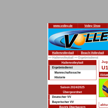
www.volley.de
Volley Shop
Hallenvolleyball
Beach-Volleyball
>> Hallenvolleyball
>> Ergebnisdienst
Jug
Hallenvolleyball
U1
Ergebnisdienst
Mannschaftssuche
Aktue
Historie
Saison 2024/2025
Übergeordnet
Deutscher VV
Bayerischer VV
aktu
Bezirk Oberbayern