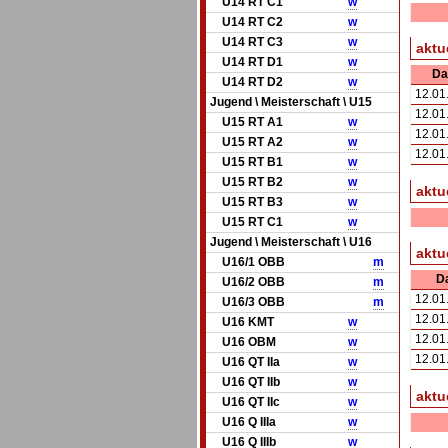
U14 RT C1
w
U14 RT C2
w
U14 RT C3
w
aktue
U14 RT D1
w
Da
U14 RT D2
w
12.01
Jugend \ Meisterschaft \ U15
12.01
U15 RT A1
w
12.01
U15 RT A2
w
12.01
U15 RT B1
w
U15 RT B2
w
aktu
U15 RT B3
w
U15 RT C1
w
Jugend \ Meisterschaft \ U16
aktu
U16/1 OBB
m
D
U16/2 OBB
m
12.01
U16/3 OBB
m
12.01
U16 KMT
w
12.01
U16 OBM
w
12.01
U16 QT IIa
w
U16 QT IIb
w
aktu
U16 QT IIc
w
U16 Q IIIa
w
U16 Q IIIb
w