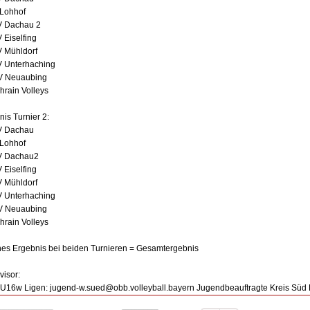
 Lohhof
V Dachau 2
 Eiselfing
V Mühldorf
V Unterhaching
V Neuaubing
hrain Volleys
is Turnier 2:
V Dachau
 Lohhof
V Dachau2
 Eiselfing
V Mühldorf
V Unterhaching
V Neuaubing
hrain Volleys
hes Ergebnis bei beiden Turnieren = Gesamtergebnis
visor:
U16w Ligen: jugend-w.sued@obb.volleyball.bayern Jugendbeauftragte Kreis Süd F