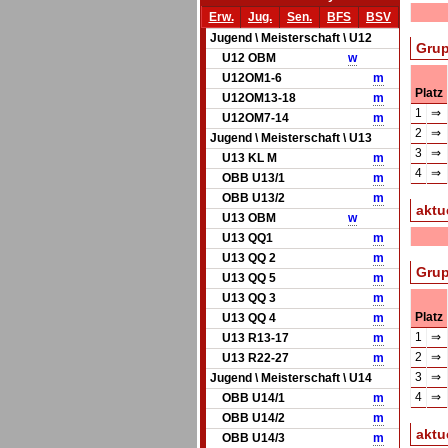
Erw.
Jug.
Sen.
BFS
BSV
Jugend \ Meisterschaft \ U12
Grup
U12 OBM
w
U12OM1-6
m
Platz
U12OM13-18
m
1
⇒
U12OM7-14
m
2
⇒
Jugend \ Meisterschaft \ U13
3
⇒
U13 KL M
m
4
⇒
OBB U13/1
m
OBB U13/2
m
aktu
U13 OBM
w
U13 QQ1
m
U13 QQ 2
m
Grup
U13 QQ 5
m
U13 QQ 3
m
Platz
U13 QQ 4
m
1
⇒
U13 R13-17
m
2
⇒
U13 R22-27
m
3
⇒
Jugend \ Meisterschaft \ U14
4
⇒
OBB U14/1
m
OBB U14/2
m
aktu
OBB U14/3
m