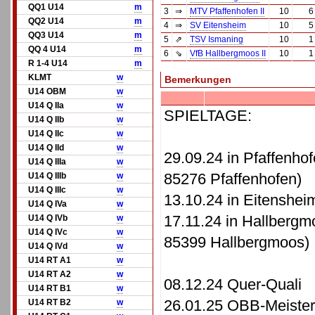
QQ1 U14
m
3
⇒
MTV Pfaffenhofen II
10
6
QQ2 U14
m
4
⇒
SV Eitensheim
10
5
QQ3 U14
m
5
⇗
TSV Ismaning
10
1
QQ 4 U14
m
6
⇘
VfB Hallbergmoos II
10
1
R 1-4 U14
m
KLMT
w
Bemerkungen
U14 OBM
w
U14 Q IIa
w
SPIELTAGE:
U14 Q IIb
w
U14 Q IIc
w
U14 Q IId
w
29.09.24 in Pfaffenho
U14 Q IIIa
w
85276 Pfaffenhofen)
U14 Q IIIb
w
U14 Q IIIc
w
13.10.24 in Eitensheim
U14 Q IVa
w
17.11.24 in Hallbergmo
U14 Q IVb
w
U14 Q IVc
w
85399 Hallbergmoos)
U14 Q IVd
w
U14 RT A1
w
U14 RT A2
w
08.12.24 Quer-Quali
U14 RT B1
w
26.01.25 OBB-Meister
U14 RT B2
w