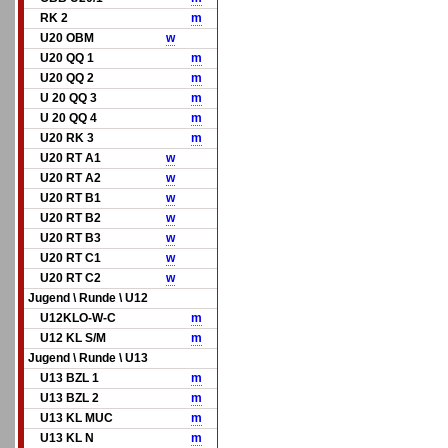
RK 2
m
U20 OBM
w
U20 QQ 1
m
U20 QQ 2
m
U 20 QQ 3
m
U 20 QQ 4
m
U20 RK 3
m
U20 RT A1
w
U20 RT A2
w
U20 RT B1
w
U20 RT B2
w
U20 RT B3
w
U20 RT C1
w
U20 RT C2
w
Jugend \ Runde \ U12
U12KLO-W-C
m
U12 KL S/M
m
Jugend \ Runde \ U13
U13 BZL 1
m
U13 BZL 2
m
U13 KL MUC
m
U13 KL N
m