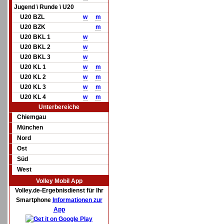
Jugend \ Runde \ U20
U20 BZL
w
m
U20 BZK
m
U20 BKL 1
w
U20 BKL 2
w
U20 BKL 3
w
U20 KL 1
w
m
U20 KL 2
w
m
U20 KL 3
w
m
U20 KL 4
w
m
Unterbereiche
Chiemgau
München
Nord
Ost
Süd
West
Volley Mobil App
Volley.de-Ergebnisdienst für Ihr
Smartphone
Informationen zur
App