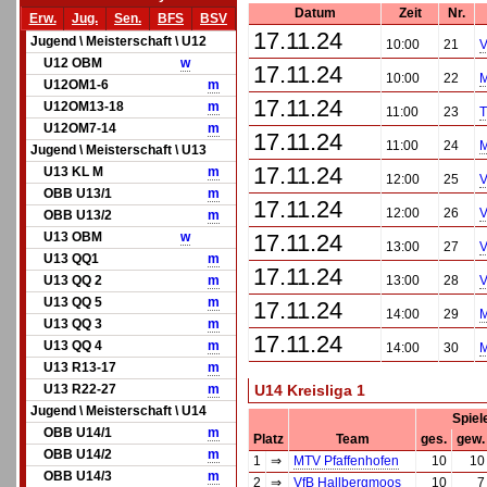
Datum
Zeit
Nr.
Erw.
Jug.
Sen.
BFS
BSV
17.11.24
Jugend \ Meisterschaft \ U12
10:00
21
V
U12 OBM
w
17.11.24
10:00
22
M
U12OM1-6
m
17.11.24
U12OM13-18
m
11:00
23
T
U12OM7-14
m
17.11.24
11:00
24
M
Jugend \ Meisterschaft \ U13
17.11.24
U13 KL M
m
12:00
25
V
OBB U13/1
m
17.11.24
12:00
26
V
OBB U13/2
m
U13 OBM
w
17.11.24
13:00
27
V
U13 QQ1
m
17.11.24
U13 QQ 2
m
13:00
28
V
U13 QQ 5
m
17.11.24
14:00
29
M
U13 QQ 3
m
17.11.24
U13 QQ 4
m
14:00
30
M
U13 R13-17
m
U13 R22-27
m
U14 Kreisliga 1
Jugend \ Meisterschaft \ U14
Spiel
OBB U14/1
m
Platz
Team
ges.
gew.
OBB U14/2
m
1
⇒
MTV Pfaffenhofen
10
10
OBB U14/3
m
2
⇒
VfB Hallbergmoos
10
7