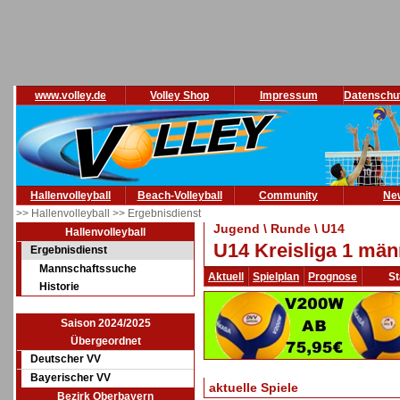
www.volley.de
Volley Shop
Impressum
Datenschu
Hallenvolleyball
Beach-Volleyball
Community
Ne
>> Hallenvolleyball
>> Ergebnisdienst
Jugend \ Runde \ U14
Hallenvolleyball
U14 Kreisliga 1 män
Ergebnisdienst
Mannschaftssuche
Aktuell
Spielplan
Prognose
St
Historie
Saison 2024/2025
Übergeordnet
Deutscher VV
Bayerischer VV
aktuelle Spiele
Bezirk Oberbayern