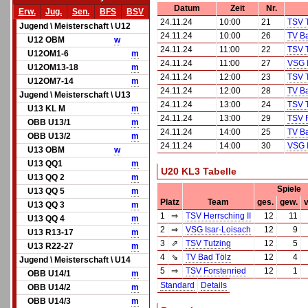
Datum
Zeit
Nr.
Erw.
Jug.
Sen.
BFS
BSV
24.11.24
10:00
21
TSV T
Jugend \ Meisterschaft \ U12
24.11.24
10:00
26
TV Ba
U12 OBM
w
24.11.24
11:00
22
TSV T
U12OM1-6
m
24.11.24
11:00
27
VSG I
U12OM13-18
m
24.11.24
12:00
23
TSV T
U12OM7-14
m
24.11.24
12:00
28
TV Ba
Jugend \ Meisterschaft \ U13
24.11.24
13:00
24
TSV T
U13 KL M
m
24.11.24
13:00
29
TSV F
OBB U13/1
m
24.11.24
14:00
25
TV Ba
OBB U13/2
m
24.11.24
14:00
30
VSG I
U13 OBM
w
U13 QQ1
m
U20 KL3 Tabelle
U13 QQ 2
m
Spiele
U13 QQ 5
m
Platz
Team
ges.
gew.
v
U13 QQ 3
m
1
⇒
TSV Herrsching II
12
11
U13 QQ 4
m
2
⇒
VSG Isar-Loisach
12
9
U13 R13-17
m
3
⇗
TSV Tutzing
12
5
U13 R22-27
m
4
⇘
TV Bad Tölz
12
4
Jugend \ Meisterschaft \ U14
5
⇒
TSV Forstenried
12
1
OBB U14/1
m
Standard
Details
OBB U14/2
m
OBB U14/3
m