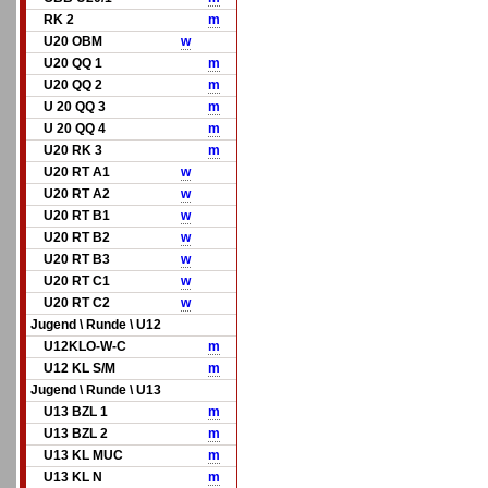
RK 2
m
U20 OBM
w
U20 QQ 1
m
U20 QQ 2
m
U 20 QQ 3
m
U 20 QQ 4
m
U20 RK 3
m
U20 RT A1
w
U20 RT A2
w
U20 RT B1
w
U20 RT B2
w
U20 RT B3
w
U20 RT C1
w
U20 RT C2
w
Jugend \ Runde \ U12
U12KLO-W-C
m
U12 KL S/M
m
Jugend \ Runde \ U13
U13 BZL 1
m
U13 BZL 2
m
U13 KL MUC
m
U13 KL N
m