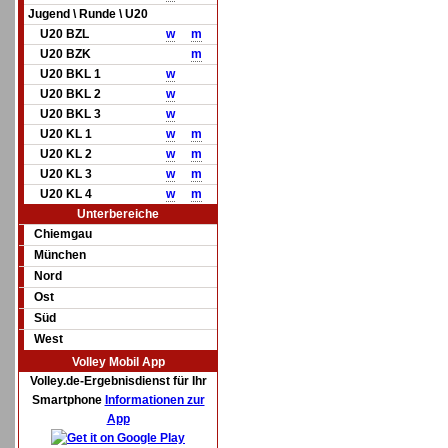
Jugend \ Runde \ U20
U20 BZL
w
m
U20 BZK
m
U20 BKL 1
w
U20 BKL 2
w
U20 BKL 3
w
U20 KL 1
w
m
U20 KL 2
w
m
U20 KL 3
w
m
U20 KL 4
w
m
Unterbereiche
Chiemgau
München
Nord
Ost
Süd
West
Volley Mobil App
Volley.de-Ergebnisdienst für Ihr
Smartphone
Informationen zur
App