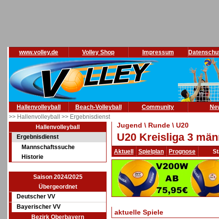
www.volley.de
Volley Shop
Impressum
Datenschu
Hallenvolleyball
Beach-Volleyball
Community
Ne
>> Hallenvolleyball
>> Ergebnisdienst
Jugend \ Runde \ U20
Hallenvolleyball
U20 Kreisliga 3 män
Ergebnisdienst
Mannschaftssuche
Aktuell
Spielplan
Prognose
St
Historie
Saison 2024/2025
Übergeordnet
Deutscher VV
Bayerischer VV
aktuelle Spiele
Bezirk Oberbayern