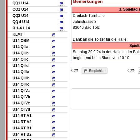
Bemerkungen
QQ1 U14
m
QQ2 U14
m
3. Spieltag 
QQ3 U14
m
Dreifach-Turnhalle
Jahnstrasse 3
QQ 4 U14
m
83646 Bad Tölz
R 1-4 U14
m
KLMT
w
Dank an die Tölzer für die Halle!
U14 OBM
w
Spielt
U14 Q IIa
w
Sonntag 29.9.24 in der Halle in der Bai
U14 Q IIb
w
beginnend beim Stand von 10:10
U14 Q IIc
w
U14 Q IId
w
U14 Q IIIa
w
U14 Q IIIb
w
U14 Q IIIc
w
U14 Q IVa
w
U14 Q IVb
w
U14 Q IVc
w
U14 Q IVd
w
U14 RT A1
w
U14 RT A2
w
U14 RT B1
w
U14 RT B2
w