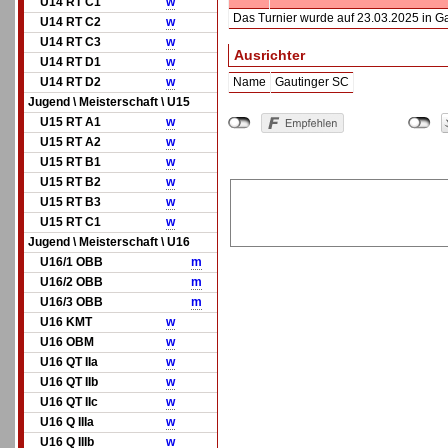
U14 RT C1
w
Das Turnier wurde auf 23.03.2025 in G
U14 RT C2
w
U14 RT C3
w
Ausrichter
U14 RT D1
w
U14 RT D2
w
Name
Gautinger SC
Jugend \ Meisterschaft \ U15
U15 RT A1
w
U15 RT A2
w
U15 RT B1
w
U15 RT B2
w
U15 RT B3
w
U15 RT C1
w
Jugend \ Meisterschaft \ U16
U16/1 OBB
m
U16/2 OBB
m
U16/3 OBB
m
U16 KMT
w
U16 OBM
w
U16 QT IIa
w
U16 QT IIb
w
U16 QT IIc
w
U16 Q IIIa
w
U16 Q IIIb
w