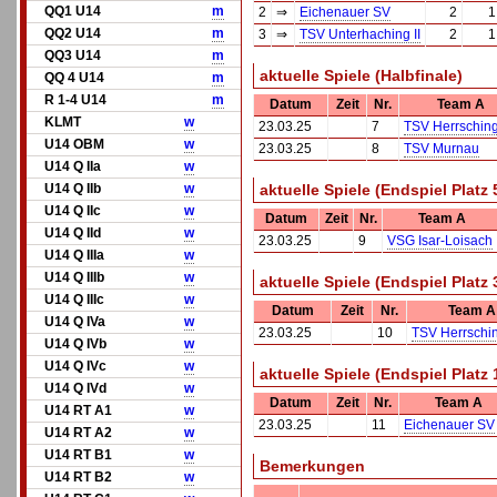
QQ1 U14
m
2
⇒
Eichenauer SV
2
1
QQ2 U14
m
3
⇒
TSV Unterhaching II
2
1
QQ3 U14
m
aktuelle Spiele (Halbfinale)
QQ 4 U14
m
R 1-4 U14
m
Datum
Zeit
Nr.
Team A
KLMT
w
23.03.25
7
TSV Herrschin
U14 OBM
w
23.03.25
8
TSV Murnau
U14 Q IIa
w
U14 Q IIb
w
aktuelle Spiele (Endspiel Platz 
U14 Q IIc
w
Datum
Zeit
Nr.
Team A
U14 Q IId
w
23.03.25
9
VSG Isar-Loisach
U14 Q IIIa
w
U14 Q IIIb
w
aktuelle Spiele (Endspiel Platz 
U14 Q IIIc
w
Datum
Zeit
Nr.
Team A
U14 Q IVa
w
23.03.25
10
TSV Herrschi
U14 Q IVb
w
U14 Q IVc
w
aktuelle Spiele (Endspiel Platz 
U14 Q IVd
w
Datum
Zeit
Nr.
Team A
U14 RT A1
w
23.03.25
11
Eichenauer SV
U14 RT A2
w
U14 RT B1
w
Bemerkungen
U14 RT B2
w