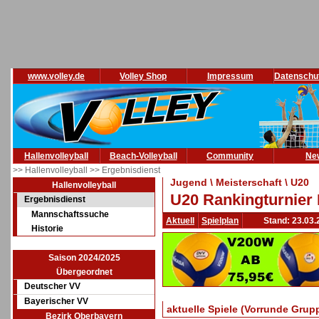
www.volley.de
Volley Shop
Impressum
Datenschu
Hallenvolleyball
Beach-Volleyball
Community
Ne
>> Hallenvolleyball
>> Ergebnisdienst
Jugend \ Meisterschaft \ U20
Hallenvolleyball
U20 Rankingturnier 
Ergebnisdienst
Mannschaftssuche
Aktuell
Spielplan
Stand: 23.03.
Historie
Saison 2024/2025
Übergeordnet
Deutscher VV
Bayerischer VV
aktuelle Spiele (Vorrunde Grup
Bezirk Oberbayern