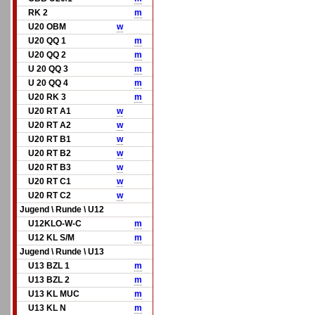
RK 2
m
U20 OBM
w
U20 QQ 1
m
U20 QQ 2
m
U 20 QQ 3
m
U 20 QQ 4
m
U20 RK 3
m
U20 RT A1
w
U20 RT A2
w
U20 RT B1
w
U20 RT B2
w
U20 RT B3
w
U20 RT C1
w
U20 RT C2
w
Jugend \ Runde \ U12
U12KLO-W-C
m
U12 KL S/M
m
Jugend \ Runde \ U13
U13 BZL 1
m
U13 BZL 2
m
U13 KL MUC
m
U13 KL N
m