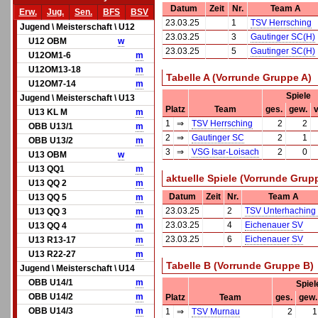
Datum
Zeit
Nr.
Team A
Erw.
Jug.
Sen.
BFS
BSV
23.03.25
1
TSV Herrsching
Jugend \ Meisterschaft \ U12
23.03.25
3
Gautinger SC(H)
U12 OBM
w
23.03.25
5
Gautinger SC(H)
U12OM1-6
m
U12OM13-18
m
Tabelle A (Vorrunde Gruppe A)
U12OM7-14
m
Spiele
Jugend \ Meisterschaft \ U13
Platz
Team
ges.
gew.
v
U13 KL M
m
1
⇒
TSV Herrsching
2
2
OBB U13/1
m
2
⇒
Gautinger SC
2
1
OBB U13/2
m
3
⇒
VSG Isar-Loisach
2
0
U13 OBM
w
U13 QQ1
m
aktuelle Spiele (Vorrunde Grup
U13 QQ 2
m
Datum
Zeit
Nr.
Team A
U13 QQ 5
m
23.03.25
2
TSV Unterhaching 
U13 QQ 3
m
23.03.25
4
Eichenauer SV
U13 QQ 4
m
23.03.25
6
Eichenauer SV
U13 R13-17
m
U13 R22-27
m
Tabelle B (Vorrunde Gruppe B)
Jugend \ Meisterschaft \ U14
OBB U14/1
m
Spiel
OBB U14/2
m
Platz
Team
ges.
gew.
OBB U14/3
m
1
⇒
TSV Murnau
2
1