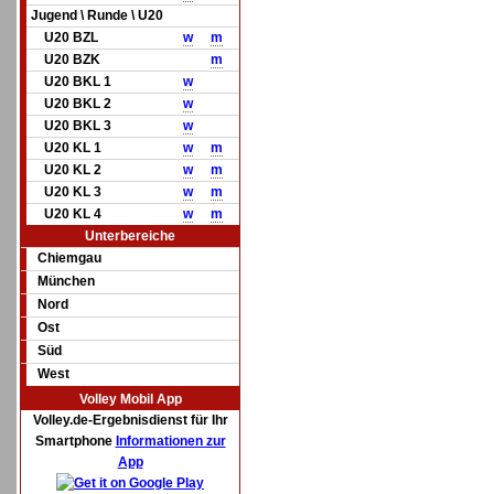
Jugend \ Runde \ U20
U20 BZL
w
m
U20 BZK
m
U20 BKL 1
w
U20 BKL 2
w
U20 BKL 3
w
U20 KL 1
w
m
U20 KL 2
w
m
U20 KL 3
w
m
U20 KL 4
w
m
Unterbereiche
Chiemgau
München
Nord
Ost
Süd
West
Volley Mobil App
Volley.de-Ergebnisdienst für Ihr
Smartphone
Informationen zur
App