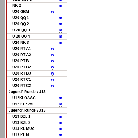
RK 2
m
U20 OBM
w
U20 QQ 1
m
U20 QQ 2
m
U 20 QQ 3
m
U 20 QQ 4
m
U20 RK 3
m
U20 RT A1
w
U20 RT A2
w
U20 RT B1
w
U20 RT B2
w
U20 RT B3
w
U20 RT C1
w
U20 RT C2
w
Jugend \ Runde \ U12
U12KLO-W-C
m
U12 KL S/M
m
Jugend \ Runde \ U13
U13 BZL 1
m
U13 BZL 2
m
U13 KL MUC
m
U13 KL N
m