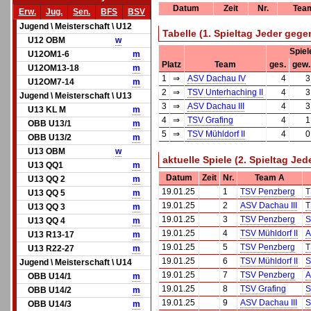
Datum
Zeit
Nr.
Tea
Erw.
Jug.
Sen.
BFS
BSV
Jugend \ Meisterschaft \ U12
Tabelle (1. Spieltag Jeder geg
U12 OBM
w
Spiel
U12OM1-6
m
Platz
Team
ges.
gew.
U12OM13-18
m
1
⇒
ASV Dachau IV
4
3
U12OM7-14
m
2
⇒
TSV Unterhaching II
4
3
Jugend \ Meisterschaft \ U13
3
⇒
ASV Dachau III
4
3
U13 KL M
m
4
⇒
TSV Grafing
4
1
OBB U13/1
m
5
⇒
TSV Mühldorf II
4
0
OBB U13/2
m
U13 OBM
w
aktuelle Spiele (2. Spieltag Je
U13 QQ1
m
Datum
Zeit
Nr.
Team A
U13 QQ 2
m
19.01.25
1
TSV Penzberg
T
U13 QQ 5
m
19.01.25
2
ASV Dachau III
T
U13 QQ 3
m
19.01.25
3
TSV Penzberg
S
U13 QQ 4
m
19.01.25
4
TSV Mühldorf II
A
U13 R13-17
m
19.01.25
5
TSV Penzberg
T
U13 R22-27
m
19.01.25
6
TSV Mühldorf II
S
Jugend \ Meisterschaft \ U14
19.01.25
7
TSV Penzberg
A
OBB U14/1
m
19.01.25
8
TSV Grafing
S
OBB U14/2
m
19.01.25
9
ASV Dachau III
S
OBB U14/3
m