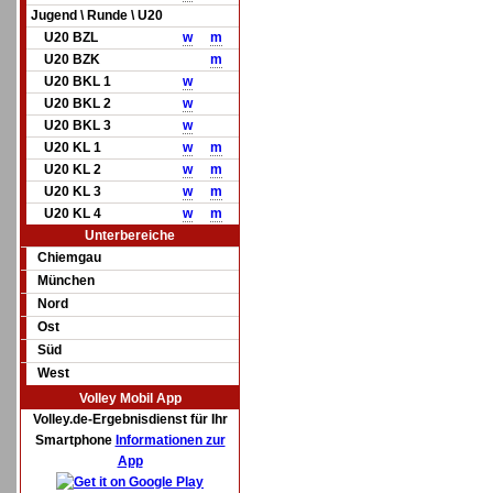
Jugend \ Runde \ U20
U20 BZL
w
m
U20 BZK
m
U20 BKL 1
w
U20 BKL 2
w
U20 BKL 3
w
U20 KL 1
w
m
U20 KL 2
w
m
U20 KL 3
w
m
U20 KL 4
w
m
Unterbereiche
Chiemgau
München
Nord
Ost
Süd
West
Volley Mobil App
Volley.de-Ergebnisdienst für Ihr
Smartphone
Informationen zur
App