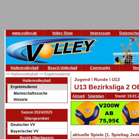
www.volley.de
Volley Shop
Impressum
Datenschu
Hallenvolleyball
Beach-Volleyball
Community
Ne
>> Hallenvolleyball
>> Ergebnisdienst
Jugend \ Runde \ U13
Hallenvolleyball
U13 Bezirksliga 2 O
Ergebnisdienst
Mannschaftssuche
Aktuell
Spielplan
Stand: 19.01.
Historie
Saison 2024/2025
Übergeordnet
Deutscher VV
Bayerischer VV
aktuelle Spiele (1. Spieltag Je
Bezirk Oberbayern