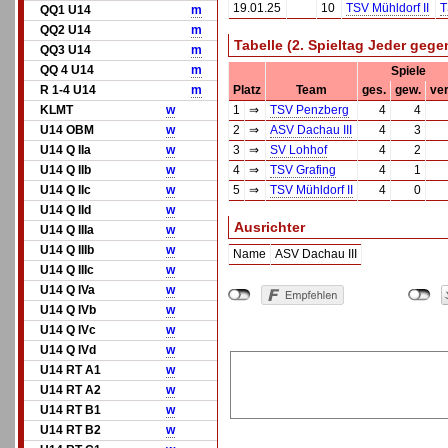
19.01.25
10
TSV Mühldorf II
T
QQ1 U14
m
QQ2 U14
m
Tabelle (2. Spieltag Jeder geg
QQ3 U14
m
QQ 4 U14
m
Spiele
R 1-4 U14
m
Platz
Team
ges.
gew.
ver
KLMT
w
1
⇒
TSV Penzberg
4
4
U14 OBM
w
2
⇒
ASV Dachau III
4
3
U14 Q IIa
w
3
⇒
SV Lohhof
4
2
U14 Q IIb
w
4
⇒
TSV Grafing
4
1
U14 Q IIc
w
5
⇒
TSV Mühldorf II
4
0
U14 Q IId
w
Ausrichter
U14 Q IIIa
w
U14 Q IIIb
w
Name
ASV Dachau III
U14 Q IIIc
w
U14 Q IVa
w
U14 Q IVb
w
U14 Q IVc
w
U14 Q IVd
w
U14 RT A1
w
U14 RT A2
w
U14 RT B1
w
U14 RT B2
w