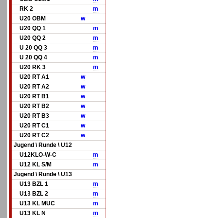
RK 2
m
U20 OBM
w
U20 QQ 1
m
U20 QQ 2
m
U 20 QQ 3
m
U 20 QQ 4
m
U20 RK 3
m
U20 RT A1
w
U20 RT A2
w
U20 RT B1
w
U20 RT B2
w
U20 RT B3
w
U20 RT C1
w
U20 RT C2
w
Jugend \ Runde \ U12
U12KLO-W-C
m
U12 KL S/M
m
Jugend \ Runde \ U13
U13 BZL 1
m
U13 BZL 2
m
U13 KL MUC
m
U13 KL N
m