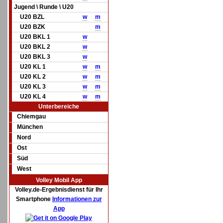
Jugend \ Runde \ U20
U20 BZL
w
m
U20 BZK
m
U20 BKL 1
w
U20 BKL 2
w
U20 BKL 3
w
U20 KL 1
w
m
U20 KL 2
w
m
U20 KL 3
w
m
U20 KL 4
w
m
Unterbereiche
Chiemgau
München
Nord
Ost
Süd
West
Volley Mobil App
Volley.de-Ergebnisdienst für Ihr
Smartphone
Informationen zur
App