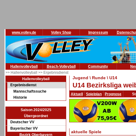
www.volley.de
Volley Shop
Impressum
Datenschu
Hallenvolleyball
Beach-Volleyball
Community
Ne
>> Hallenvolleyball
>> Ergebnisdienst
Jugend \ Runde \ U14
Hallenvolleyball
U14 Bezirksliga wei
Ergebnisdienst
Mannschaftssuche
Aktuell
Spielplan
Prognose
St
Historie
Saison 2024/2025
Übergeordnet
Deutscher VV
Bayerischer VV
aktuelle Spiele
Bezirk Oberbayern