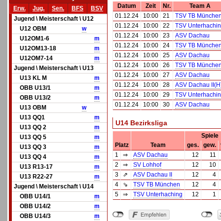
Datum
Zeit
Nr.
Team A
Erw.
Jug.
Sen.
BFS
BSV
01.12.24
10:00
21
TSV TB Münche
Jugend \ Meisterschaft \ U12
01.12.24
10:00
22
TSV Unterhachi
U12 OBM
w
01.12.24
10:00
23
ASV Dachau
U12OM1-6
m
01.12.24
10:00
24
TSV TB Münche
U12OM13-18
m
01.12.24
10:00
25
ASV Dachau
U12OM7-14
m
01.12.24
10:00
26
TSV TB Münche
Jugend \ Meisterschaft \ U13
01.12.24
10:00
27
ASV Dachau
U13 KL M
m
01.12.24
10:00
28
ASV Dachau II(H
OBB U13/1
m
01.12.24
10:00
29
TSV Unterhachi
OBB U13/2
m
01.12.24
10:00
30
ASV Dachau
U13 OBM
w
U13 QQ1
m
U14 Bezirksliga
U13 QQ 2
m
Spiele
U13 QQ 5
m
Platz
Team
ges.
gew.
U13 QQ 3
m
1
⇒
ASV Dachau
12
11
U13 QQ 4
m
2
⇒
SV Lohhof
12
10
U13 R13-17
m
3
⇗
ASV Dachau II
12
4
U13 R22-27
m
4
⇘
TSV TB München
12
4
Jugend \ Meisterschaft \ U14
5
⇒
TSV Unterhaching
12
1
OBB U14/1
m
OBB U14/2
m
OBB U14/3
m