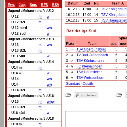
Datum
Zeit
Nr.
Team A
Erw.
Jug.
Sen.
BFS
BSV
16.12.18
11:00
13
TSV Königsbrun
Jugend \ Meisterschaft \ U12
16.12.18
12:00
14
TSV Königsbrun
U 12
m
w
16.12.18
13:00
15
TSV Haunstette
U 12 BZL
m
U 12 nord
w
w
Bezirksliga Süd
U 12 süd
w
Spie
Jugend \ Meisterschaft \ U13
Platz
Team
ges.
gew
U 13
m
w
w
1
⇒
TSV Obergünzburg
5
U 13 BZL
m
2
⇒
TV Bad Grönenbach
5
U13 Süd
w
3
⇗
TSV Königsbrunn
5
Jugend \ Meisterschaft \ U14
4
⇘
FC Kleinaitingen
5
U14 m
m
5
⇒
TSV Haunstetten
5
U14 w
w
6
⇒
TSV Weissenhorn
5
U 14
w
w
Standard
Details
U14
w
w
U 14 BZL
m
Jugend \ Meisterschaft \ U16
U 16
m
w
w
w
U 16 BZL
m
U16 süd
w
Jugend \ Meisterschaft \ U18
U18 m
m