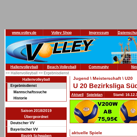
www.volley.de
Volley Shop
Impressum
Datenschu
Hallenvolleyball
Beach-Volleyball
Community
Ne
>> Hallenvolleyball
>> Ergebnisdienst
Jugend \ Meisterschaft \ U20
Hallenvolleyball
U 20 Bezirksliga Sü
Ergebnisdienst
Mannschaftssuche
Aktuell
Spielplan
Stand: 16.12.
Historie
Saison 2018/2019
Übergeordnet
Deutscher VV
Bayerischer VV
aktuelle Spiele
Bezirk Schwaben