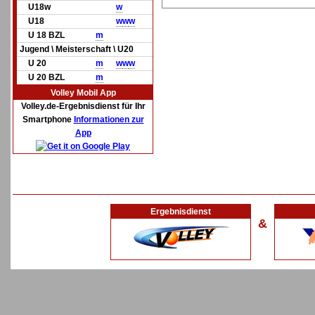
U18w
w
U18
w
w
w
U 18 BZL
m
Jugend \ Meisterschaft \ U20
U 20
m
w
w
w
U 20 BZL
m
Volley Mobil App
Volley.de-Ergebnisdienst für Ihr
Smartphone
Informationen zur
App
Ergebnisdienst
&