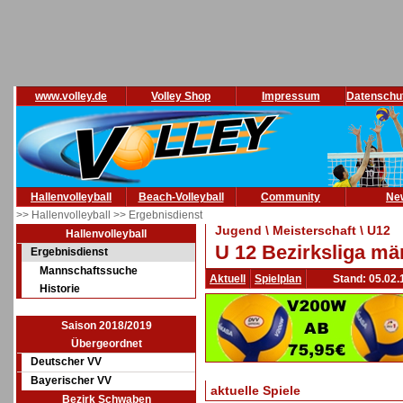
www.volley.de
Volley Shop
Impressum
Datenschu
Hallenvolleyball
Beach-Volleyball
Community
Ne
>> Hallenvolleyball
>> Ergebnisdienst
Jugend \ Meisterschaft \ U12
Hallenvolleyball
U 12 Bezirksliga mä
Ergebnisdienst
Mannschaftssuche
Aktuell
Spielplan
Stand: 05.02.
Historie
Saison 2018/2019
Übergeordnet
Deutscher VV
Bayerischer VV
aktuelle Spiele
Bezirk Schwaben