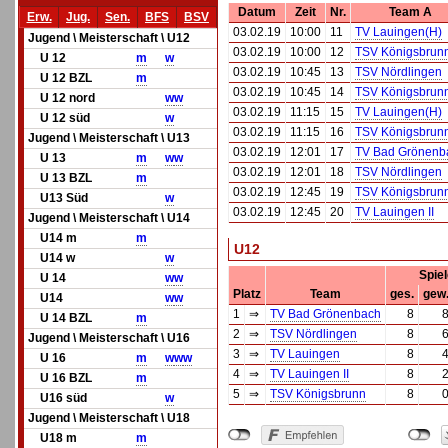
Datum
Zeit
Nr.
Team A
Erw.
Jug.
Sen.
BFS
BSV
03.02.19
10:00
11
TV Lauingen(H)
Jugend \ Meisterschaft \ U12
03.02.19
10:00
12
TSV Königsbrun
U 12
m
w
03.02.19
10:45
13
TSV Nördlingen
U 12 BZL
m
03.02.19
10:45
14
TSV Königsbrun
U 12 nord
w
w
03.02.19
11:15
15
TV Lauingen(H)
U 12 süd
w
03.02.19
11:15
16
TSV Königsbrun
Jugend \ Meisterschaft \ U13
03.02.19
12:01
17
TV Bad Grönenb
U 13
m
w
w
03.02.19
12:01
18
TSV Nördlingen
U 13 BZL
m
03.02.19
12:45
19
TSV Königsbrun
U13 Süd
w
03.02.19
12:45
20
TV Lauingen II
Jugend \ Meisterschaft \ U14
U14 m
m
U12
U14 w
w
Spie
U 14
w
w
Platz
Team
ges.
gew
U14
w
w
1
⇒
TV Bad Grönenbach
8
U 14 BZL
m
2
⇒
TSV Nördlingen
8
Jugend \ Meisterschaft \ U16
3
⇒
TV Lauingen
8
U 16
m
w
w
w
4
⇒
TV Lauingen II
8
U 16 BZL
m
5
⇒
TSV Königsbrunn
8
U16 süd
w
Jugend \ Meisterschaft \ U18
U18 m
m