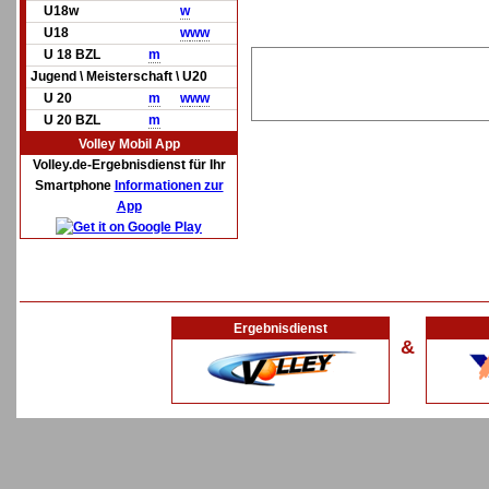
U18w
w
U18
w
w
w
U 18 BZL
m
Jugend \ Meisterschaft \ U20
U 20
m
w
w
w
U 20 BZL
m
Volley Mobil App
Volley.de-Ergebnisdienst für Ihr
Smartphone
Informationen zur
App
Ergebnisdienst
&