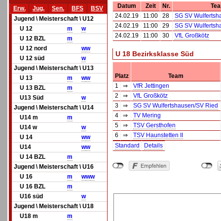
Datum
Zeit
Nr.
Te
Erw.
Jug.
Sen.
BFS
BSV
24.02.19
11:00
28
SG SV Wulfertsh
Jugend \ Meisterschaft \ U12
24.02.19
11:00
29
SG SV Wulfertsh
U 12
m
w
24.02.19
11:00
30
VfL Großkötz
U 12 BZL
m
U 12 nord
w
w
U 18 Bezirksklasse Süd
U 12 süd
w
Jugend \ Meisterschaft \ U13
Platz
Team
U 13
m
w
w
1
⇒
VfR Jettingen
U 13 BZL
m
2
⇒
VfL Großkötz
U13 Süd
w
3
⇒
SG SV Wulfertshausen/SV Ried
Jugend \ Meisterschaft \ U14
4
⇒
TV Mering
U14 m
m
5
⇒
TSV Gersthofen
U14 w
w
6
⇒
TSV Haunstetten II
U 14
w
w
Standard
Details
U14
w
w
U 14 BZL
m
Jugend \ Meisterschaft \ U16
U 16
m
w
w
w
U 16 BZL
m
U16 süd
w
Jugend \ Meisterschaft \ U18
U18 m
m