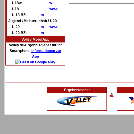
U18w
w
U18
w
w
w
U 18 BZL
m
Jugend \ Meisterschaft \ U20
U 20
m
w
w
w
U 20 BZL
m
Volley Mobil App
Volley.de-Ergebnisdienst für Ihr
Smartphone
Informationen zur
App
Ergebnisdienst
&