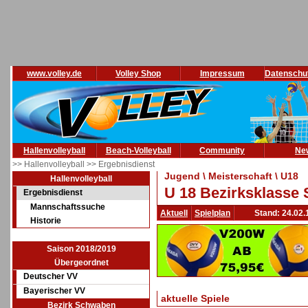
www.volley.de
Volley Shop
Impressum
Datenschu
Hallenvolleyball
Beach-Volleyball
Community
Ne
>> Hallenvolleyball
>> Ergebnisdienst
Jugend \ Meisterschaft \ U18
Hallenvolleyball
U 18 Bezirksklasse 
Ergebnisdienst
Mannschaftssuche
Aktuell
Spielplan
Stand: 24.02.
Historie
Saison 2018/2019
Übergeordnet
Deutscher VV
Bayerischer VV
aktuelle Spiele
Bezirk Schwaben