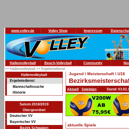
www.volley.de
Volley Shop
Impressum
Datenschu
Hallenvolleyball
Beach-Volleyball
Community
Ne
>> Hallenvolleyball
>> Ergebnisdienst
Jugend \ Meisterschaft \ U16
Hallenvolleyball
Bezirksmeisterschaf
Ergebnisdienst
Mannschaftssuche
Aktuell
Spielplan
Stand: 03.02.
Historie
Saison 2018/2019
Übergeordnet
Deutscher VV
Bayerischer VV
aktuelle Spiele
Bezirk Schwaben