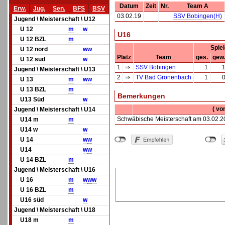
Datum
Zeit
Nr.
Team A
Erw.
Jug.
Sen.
BFS
BSV
03.02.19
SSV Bobingen(H)
Jugend \ Meisterschaft \ U12
U 12
m
w
U16
U 12 BZL
m
Spie
U 12 nord
w
w
Platz
Team
ges.
gew
U 12 süd
w
1
⇒
SSV Bobingen
1
Jugend \ Meisterschaft \ U13
2
⇒
TV Bad Grönenbach
1
U 13
m
w
w
U 13 BZL
m
Bemerkungen
U13 Süd
w
( vo
Jugend \ Meisterschaft \ U14
Schwäbische Meisterschaft am 03.02.
U14 m
m
U14 w
w
U 14
w
w
U14
w
w
U 14 BZL
m
Jugend \ Meisterschaft \ U16
U 16
m
w
w
w
U 16 BZL
m
U16 süd
w
Jugend \ Meisterschaft \ U18
U18 m
m