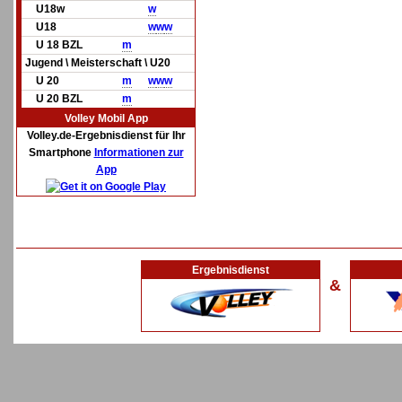
U18w
w
U18
w
w
w
U 18 BZL
m
Jugend \ Meisterschaft \ U20
U 20
m
w
w
w
U 20 BZL
m
Volley Mobil App
Volley.de-Ergebnisdienst für Ihr
Smartphone
Informationen zur
App
Ergebnisdienst
&