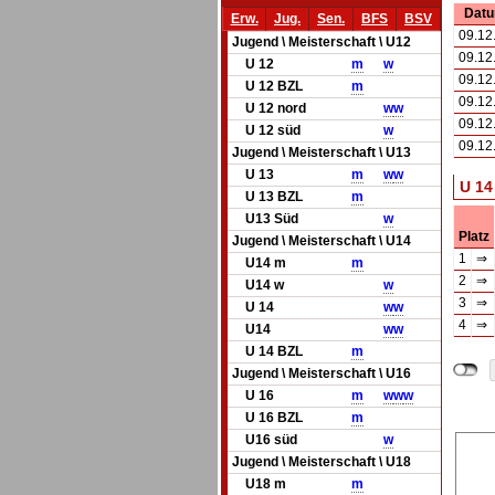
Dat
Erw.
Jug.
Sen.
BFS
BSV
09.12
Jugend \ Meisterschaft \ U12
09.12
U 12
m
w
09.12
U 12 BZL
m
09.12
U 12 nord
w
w
09.12
U 12 süd
w
09.12
Jugend \ Meisterschaft \ U13
U 13
m
w
w
U 14
U 13 BZL
m
U13 Süd
w
Platz
Jugend \ Meisterschaft \ U14
1
⇒
U14 m
m
2
⇒
U14 w
w
3
⇒
U 14
w
w
4
⇒
U14
w
w
U 14 BZL
m
Jugend \ Meisterschaft \ U16
U 16
m
w
w
w
U 16 BZL
m
U16 süd
w
Jugend \ Meisterschaft \ U18
U18 m
m