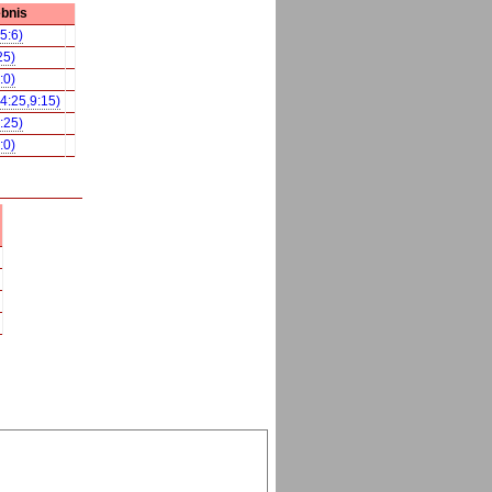
bnis
5:6)
25)
:0)
14:25,9:15)
:25)
:0)