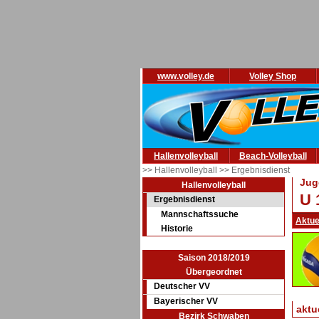
www.volley.de
Volley Shop
Hallenvolleyball
Beach-Volleyball
>> Hallenvolleyball
>> Ergebnisdienst
Jug
Hallenvolleyball
U 
Ergebnisdienst
Mannschaftssuche
Aktue
Historie
Saison 2018/2019
Übergeordnet
Deutscher VV
Bayerischer VV
aktu
Bezirk Schwaben