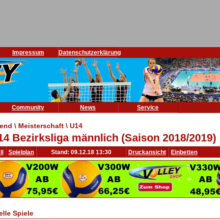
Impressum
Datenschutzerklärung
Community
News
Service
end \ Meisterschaft \ U14
14 Bezirksliga männlich (Saison 2018/2019)
ll
Spielplan
Stand: 09.12.18 13:30
Druckansicht
Einbetten
elle Spiele