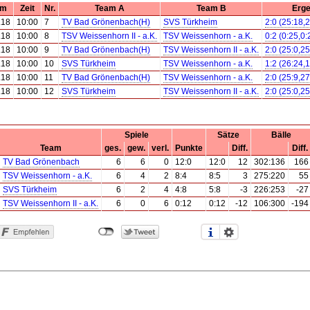
um
Zeit
Nr.
Team A
Team B
Erge
.18
10:00
7
TV Bad Grönenbach(H)
SVS Türkheim
2:0 (25:18,2
.18
10:00
8
TSV Weissenhorn II - a.K.
TSV Weissenhorn - a.K.
0:2 (0:25,0:
.18
10:00
9
TV Bad Grönenbach(H)
TSV Weissenhorn II - a.K.
2:0 (25:0,25
.18
10:00
10
SVS Türkheim
TSV Weissenhorn - a.K.
1:2 (26:24,
.18
10:00
11
TV Bad Grönenbach(H)
TSV Weissenhorn - a.K.
2:0 (25:9,27
.18
10:00
12
SVS Türkheim
TSV Weissenhorn II - a.K.
2:0 (25:0,25
Spiele
Sätze
Bälle
Team
ges.
gew.
verl.
Punkte
Diff.
Diff.
TV Bad Grönenbach
6
6
0
12:0
12:0
12
302:136
166
TSV Weissenhorn - a.K.
6
4
2
8:4
8:5
3
275:220
55
SVS Türkheim
6
2
4
4:8
5:8
-3
226:253
-27
TSV Weissenhorn II - a.K.
6
0
6
0:12
0:12
-12
106:300
-194