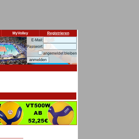
MyVolley
Registrieren
E-Mail:
Passwort:
angemeldet bleiben