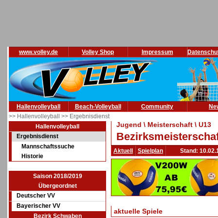
www.volley.de
Volley Shop
Impressum
Datenschu
Hallenvolleyball
Beach-Volleyball
Community
Ne
>> Hallenvolleyball
>> Ergebnisdienst
Jugend \ Meisterschaft \ U13
Hallenvolleyball
Bezirksmeisterschaf
Ergebnisdienst
Mannschaftssuche
Aktuell
Spielplan
Stand: 10.02.
Historie
Saison 2018/2019
Übergeordnet
Deutscher VV
Bayerischer VV
aktuelle Spiele
Bezirk Schwaben