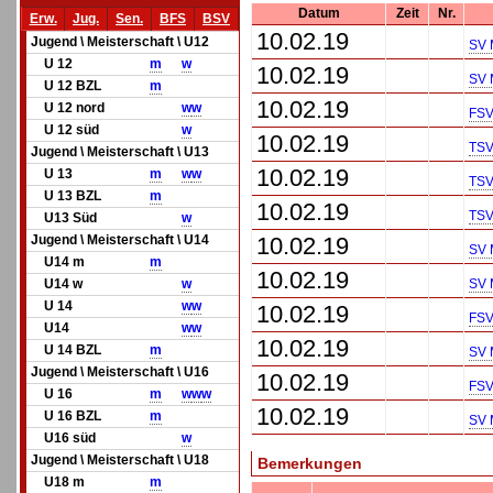
Datum
Zeit
Nr.
Erw.
Jug.
Sen.
BFS
BSV
10.02.19
Jugend \ Meisterschaft \ U12
SV 
U 12
m
w
10.02.19
SV 
U 12 BZL
m
10.02.19
U 12 nord
w
w
FSV 
U 12 süd
w
10.02.19
TSV
Jugend \ Meisterschaft \ U13
10.02.19
U 13
m
w
w
TSV
U 13 BZL
m
10.02.19
TSV
U13 Süd
w
Jugend \ Meisterschaft \ U14
10.02.19
SV M
U14 m
m
10.02.19
U14 w
w
SV M
U 14
w
w
10.02.19
FSV
U14
w
w
10.02.19
U 14 BZL
m
SV 
Jugend \ Meisterschaft \ U16
10.02.19
FSV 
U 16
m
w
w
w
10.02.19
U 16 BZL
m
SV M
U16 süd
w
Jugend \ Meisterschaft \ U18
Bemerkungen
U18 m
m