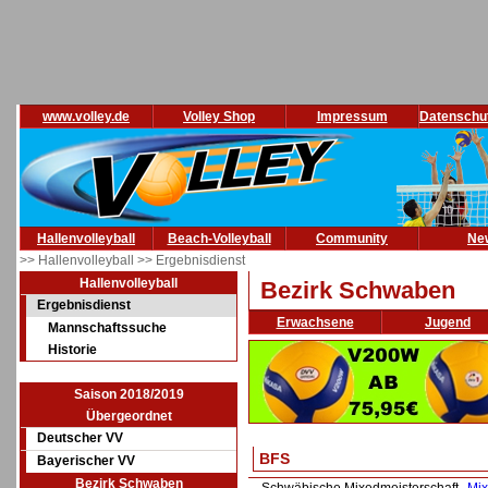
www.volley.de
Volley Shop
Impressum
Datenschu
Hallenvolleyball
Beach-Volleyball
Community
Ne
>> Hallenvolleyball
>> Ergebnisdienst
Hallenvolleyball
Bezirk Schwaben
Ergebnisdienst
Erwachsene
Jugend
Mannschaftssuche
Historie
Saison 2018/2019
Übergeordnet
Deutscher VV
BFS
Bayerischer VV
Bezirk Schwaben