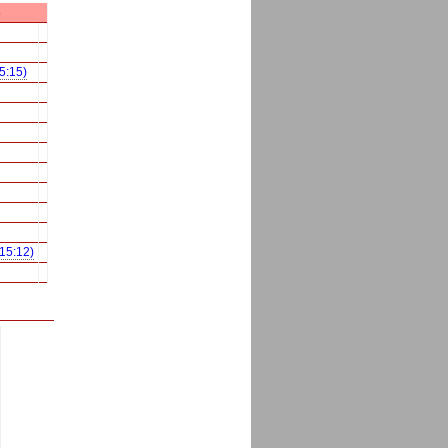
s
5:15)
,15:12)