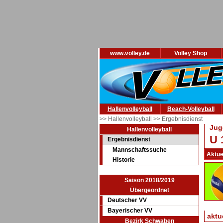
www.volley.de
Volley Shop
Hallenvolleyball
Beach-Volleyball
>> Hallenvolleyball
>> Ergebnisdienst
Jug
Hallenvolleyball
U 
Ergebnisdienst
Mannschaftssuche
Aktue
Historie
Saison 2018/2019
Übergeordnet
Deutscher VV
Bayerischer VV
aktu
Bezirk Schwaben