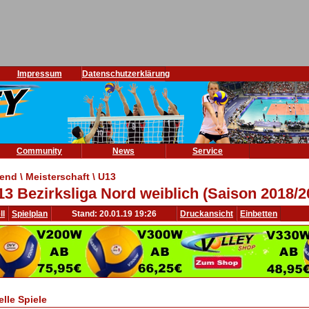
Impressum
Datenschutzerklärung
Community
News
Service
end \ Meisterschaft \ U13
13 Bezirksliga Nord weiblich (Saison 2018/2
ll
Spielplan
Stand: 20.01.19 19:26
Druckansicht
Einbetten
elle Spiele