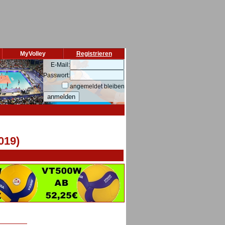
MyVolley
Registrieren
E-Mail:
Passwort:
angemeldet bleiben
019)