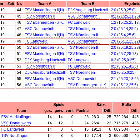
um
Zeit
Nr.
Team A
Team B
Ergebni
.19
44
FSV Marktoffingen II(H)
DJK Augsburg Hochzoll
2:0 (25:0,25:0)
.19
45
TSV Nördlingen II
VSC Donauwörth II
0:2 (21:25,21:25)
.19
46
TSV Ebermergen - a.K.
FC Langweid
1:2 (15:25,25:18,
.19
47
VSC Donauwörth
TSV Nördlingen
2:0 (25:14,25:9)
.19
48
FSV Marktoffingen II(H)
TSV Nördlingen II
2:0 (25:4,25:6)
.19
49
FC Langweid
VSC Donauwörth II
2:0 (25:12,25:22)
.19
50
TSV Ebermergen - a.K.
TSV Nördlingen II
2:0 (25:19,25:23)
.19
51
FSV Marktoffingen II(H)
TSV Nördlingen
2:0 (25:7,25:13)
.19
52
DJK Augsburg Hochzoll
FC Langweid
0:2 (0:25,0:25)
.19
53
TSV Nördlingen II
FC Langweid
0:2 (8:25,14:25)
.19
54
DJK Augsburg Hochzoll
TSV Nördlingen
0:2 (0:25,0:25)
.19
55
FSV Marktoffingen II(H)
VSC Donauwörth
2:1 (25:23,13:25
.19
56
VSC Donauwörth
TSV Ebermergen - a.K.
2:0 (25:12,25:6)
Spiele
Sätze
Bälle
Team
ges.
gew.
verl.
Punkte
Diff.
Diff.
FSV Marktoffingen II
14
14
0
28
28:3
25
729:284
445
VSC Donauwörth
14
12
2
24
26:4
22
715:279
436
FC Langweid
14
8
6
16
19:13
6
609:534
75
TSV Nördlingen
14
8
6
16
17:14
3
600:560
40