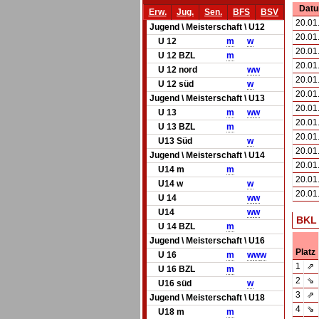
Dat
Erw.
Jug.
Sen.
BFS
BSV
20.01
Jugend \ Meisterschaft \ U12
20.01
U 12
m
w
20.01
U 12 BZL
m
20.01
U 12 nord
w
w
20.01
U 12 süd
w
20.01
Jugend \ Meisterschaft \ U13
20.01
U 13
m
w
w
20.01
U 13 BZL
m
20.01
U13 Süd
w
20.01
Jugend \ Meisterschaft \ U14
20.01
U14 m
m
20.01
U14 w
w
20.01
U 14
w
w
U14
w
w
BKL
U 14 BZL
m
Jugend \ Meisterschaft \ U16
Platz
U 16
m
w
w
w
1
⇗
U 16 BZL
m
2
⇘
U16 süd
w
3
⇗
Jugend \ Meisterschaft \ U18
4
⇘
U18 m
m