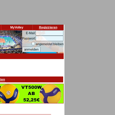
MyVolley
Registrieren
E-Mail:
Passwort:
angemeldet bleiben
tten