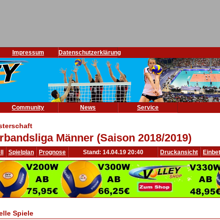
Impressum
Datenschutzerklärung
Community
News
Service
sterschaft
rbandsliga Männer (Saison 2018/2019)
ll
Spielplan
Prognose
Stand: 14.04.19 20:40
Druckansicht
Einbe
elle Spiele