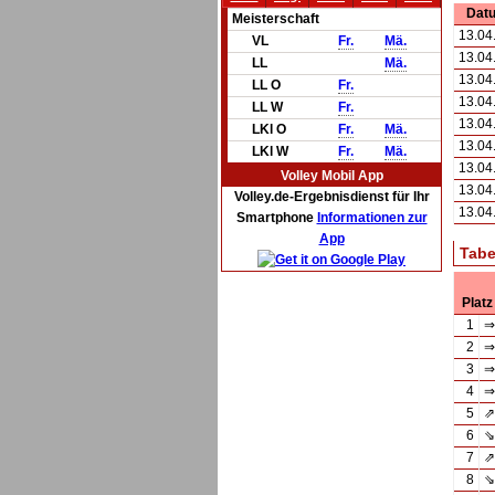
Dat
Meisterschaft
13.04
VL
Fr.
Mä.
13.04
LL
Mä.
13.04
LL O
Fr.
13.04
LL W
Fr.
13.04
LKl O
Fr.
Mä.
13.04
LKl W
Fr.
Mä.
13.04
Volley Mobil App
13.04
Volley.de-Ergebnisdienst für Ihr
13.04
Smartphone
Informationen zur
App
Tabe
Platz
1
⇒
2
⇒
3
⇒
4
⇒
5
⇗
6
⇘
7
⇗
8
⇘