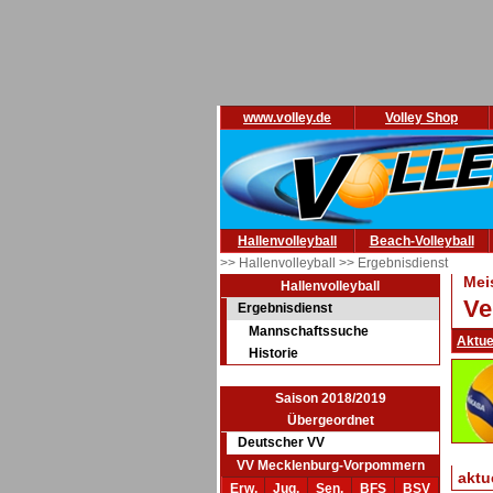
www.volley.de
Volley Shop
Hallenvolleyball
Beach-Volleyball
>> Hallenvolleyball
>> Ergebnisdienst
Mei
Hallenvolleyball
Ve
Ergebnisdienst
Mannschaftssuche
Aktue
Historie
Saison 2018/2019
Übergeordnet
Deutscher VV
VV Mecklenburg-Vorpommern
aktu
Erw.
Jug.
Sen.
BFS
BSV