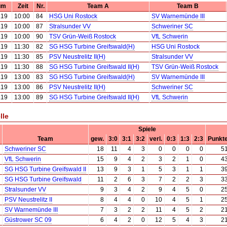
um
Zeit
Nr.
Team A
Team B
.19
10:00
84
HSG Uni Rostock
SV Warnemünde III
.19
10:00
87
Stralsunder VV
Schweriner SC
.19
10:00
90
TSV Grün-Weiß Rostock
VfL Schwerin
.19
11:30
82
SG HSG Turbine Greifswald(H)
HSG Uni Rostock
.19
11:30
85
PSV Neustrelitz II(H)
Stralsunder VV
.19
11:30
88
SG HSG Turbine Greifswald II(H)
TSV Grün-Weiß Rostock
.19
13:00
83
SG HSG Turbine Greifswald(H)
SV Warnemünde III
.19
13:00
86
PSV Neustrelitz II(H)
Schweriner SC
.19
13:00
89
SG HSG Turbine Greifswald II(H)
VfL Schwerin
lle
Spiele
Team
gew.
3:0
3:1
3:2
verl.
0:3
1:3
2:3
Punkt
Schweriner SC
18
11
4
3
0
0
0
0
5
VfL Schwerin
15
9
4
2
3
2
1
0
4
SG HSG Turbine Greifswald II
13
9
3
1
5
3
1
1
3
SG HSG Turbine Greifswald
11
2
6
3
7
2
2
3
3
Stralsunder VV
9
3
4
2
9
4
5
0
2
PSV Neustrelitz II
8
4
4
0
10
4
5
1
2
SV Warnemünde III
7
3
2
2
11
4
5
2
2
Güstrower SC 09
6
4
2
0
12
5
4
3
2