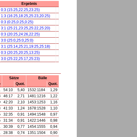
Ergebnis
0:3 (15:25,22:25,23:25)
1:3 (16:25,18:25,25:23,20:25)
0:3 (0:25,0:25,0:25)
3:1 (25:21,23:25,25:22,25:20)
0:3 (20:25,24:26,22:25)
3:0 (25:0,25:0,25:0)
3:1 (25:14,25:21,19:25,25:18)
0:3 (20:25,20:25,13:25)
3:0 (25:22,25:17,25:23)
Sätze
Bälle
e
Quot.
Quot.
1
54:10
5,40
1532:1184
1,29
3
46:17
2,71
1481:1216
1,22
9
42:20
2,10
1453:1253
1,16
3
41:33
1,24
1678:1528
1,10
5
32:35
0,91
1494:1548
0,97
5
31:34
0,91
1422:1446
0,98
1
30:39
0,77
1454:1555
0,94
1
28:38
0,74
1351:1504
0,90