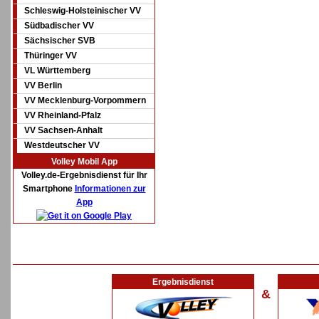
Schleswig-Holsteinischer VV
Südbadischer VV
Sächsischer SVB
Thüringer VV
VL Württemberg
VV Berlin
VV Mecklenburg-Vorpommern
VV Rheinland-Pfalz
VV Sachsen-Anhalt
Westdeutscher VV
Volley Mobil App
Volley.de-Ergebnisdienst für Ihr
Smartphone
Informationen zur
App
Ergebnisdienst
&