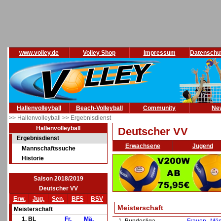
www.volley.de
Volley Shop
Impressum
Datenschu
Hallenvolleyball
Beach-Volleyball
Community
Ne
>> Hallenvolleyball
>> Ergebnisdienst
Hallenvolleyball
Deutscher VV
Ergebnisdienst
Erwachsene
Jugend
Mannschaftssuche
Historie
Saison 2018/2019
Deutscher VV
Erw.
Jug.
Sen.
BFS
BSV
Meisterschaft
Meisterschaft
1. BL
Fr.
Mä.