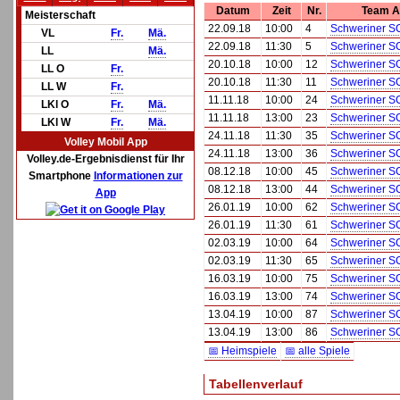
Datum
Zeit
Nr.
Team A
Meisterschaft
22.09.18
10:00
4
Schweriner S
VL
Fr.
Mä.
22.09.18
11:30
5
Schweriner S
LL
Mä.
20.10.18
10:00
12
Schweriner S
LL O
Fr.
20.10.18
11:30
11
Schweriner S
LL W
Fr.
11.11.18
10:00
24
Schweriner S
LKl O
Fr.
Mä.
11.11.18
13:00
23
Schweriner S
LKl W
Fr.
Mä.
24.11.18
11:30
35
Schweriner S
Volley Mobil App
24.11.18
13:00
36
Schweriner S
Volley.de-Ergebnisdienst für Ihr
08.12.18
10:00
45
Schweriner S
Smartphone
Informationen zur
08.12.18
13:00
44
Schweriner S
App
26.01.19
10:00
62
Schweriner S
26.01.19
11:30
61
Schweriner S
02.03.19
10:00
64
Schweriner S
02.03.19
11:30
65
Schweriner S
16.03.19
10:00
75
Schweriner S
16.03.19
13:00
74
Schweriner S
13.04.19
10:00
87
Schweriner S
13.04.19
13:00
86
Schweriner S
📅 Heimspiele
📅 alle Spiele
Tabellenverlauf