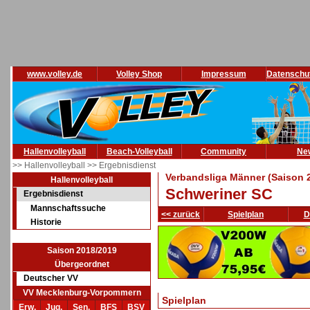
www.volley.de
Volley Shop
Impressum
Datenschu
Hallenvolleyball
Beach-Volleyball
Community
Ne
>> Hallenvolleyball
>> Ergebnisdienst
Verbandsliga Männer (Saison 
Hallenvolleyball
Schweriner SC
Ergebnisdienst
Mannschaftssuche
<< zurück
Spielplan
D
Historie
Saison 2018/2019
Übergeordnet
Deutscher VV
VV Mecklenburg-Vorpommern
Spielplan
Erw.
Jug.
Sen.
BFS
BSV