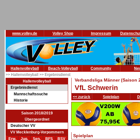
www.volley.de
Volley Shop
Impressum
Datenschu
Hallenvolleyball
Beach-Volleyball
Community
Ne
>> Hallenvolleyball
>> Ergebnisdienst
Verbandsliga Männer (Saison 
Hallenvolleyball
VfL Schwerin
Ergebnisdienst
Mannschaftssuche
<< zurück
Spielplan
D
Historie
Saison 2018/2019
Übergeordnet
Deutscher VV
VV Mecklenburg-Vorpommern
Spielplan
Erw.
Jug.
Sen.
BFS
BSV