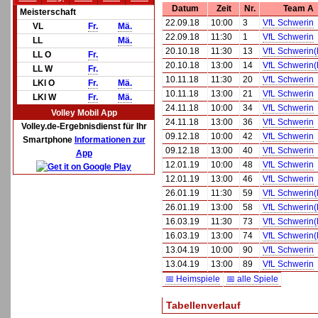
Datum
Zeit
Nr.
Team A
Meisterschaft
22.09.18
10:00
3
VfL Schwerin
VL
Fr.
Mä.
22.09.18
11:30
1
VfL Schwerin
LL
Mä.
20.10.18
11:30
13
VfL Schwerin(
LL O
Fr.
20.10.18
13:00
14
VfL Schwerin(
LL W
Fr.
10.11.18
11:30
20
VfL Schwerin
LKl O
Fr.
Mä.
10.11.18
13:00
21
VfL Schwerin
LKl W
Fr.
Mä.
24.11.18
10:00
34
VfL Schwerin
Volley Mobil App
24.11.18
13:00
36
VfL Schwerin
Volley.de-Ergebnisdienst für Ihr
09.12.18
10:00
42
VfL Schwerin
Smartphone
Informationen zur
09.12.18
13:00
40
VfL Schwerin
App
12.01.19
10:00
48
VfL Schwerin
12.01.19
13:00
46
VfL Schwerin
26.01.19
11:30
59
VfL Schwerin(
26.01.19
13:00
58
VfL Schwerin(
16.03.19
11:30
73
VfL Schwerin(
16.03.19
13:00
74
VfL Schwerin(
13.04.19
10:00
90
VfL Schwerin
13.04.19
13:00
89
VfL Schwerin
📅 Heimspiele
📅 alle Spiele
Tabellenverlauf