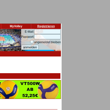
MyVolley
Registrieren
E-Mail:
Passwort:
angemeldet bleiben