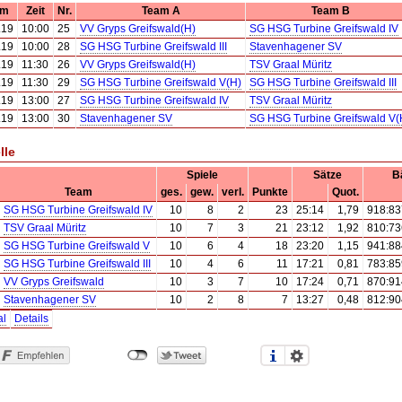
um
Zeit
Nr.
Team A
Team B
.19
10:00
25
VV Gryps Greifswald(H)
SG HSG Turbine Greifswald IV
.19
10:00
28
SG HSG Turbine Greifswald III
Stavenhagener SV
.19
11:30
26
VV Gryps Greifswald(H)
TSV Graal Müritz
.19
11:30
29
SG HSG Turbine Greifswald V(H)
SG HSG Turbine Greifswald III
.19
13:00
27
SG HSG Turbine Greifswald IV
TSV Graal Müritz
.19
13:00
30
Stavenhagener SV
SG HSG Turbine Greifswald V(
lle
Spiele
Sätze
B
Team
ges.
gew.
verl.
Punkte
Quot.
SG HSG Turbine Greifswald IV
10
8
2
23
25:14
1,79
918:83
TSV Graal Müritz
10
7
3
21
23:12
1,92
810:73
SG HSG Turbine Greifswald V
10
6
4
18
23:20
1,15
941:88
SG HSG Turbine Greifswald III
10
4
6
11
17:21
0,81
783:85
VV Gryps Greifswald
10
3
7
10
17:24
0,71
870:91
Stavenhagener SV
10
2
8
7
13:27
0,48
812:90
al
Details