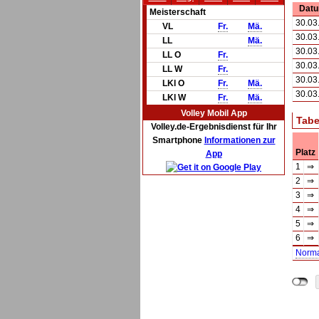
Dat
Meisterschaft
30.03
VL
Fr.
Mä.
30.03
LL
Mä.
30.03
LL O
Fr.
30.03
LL W
Fr.
30.03
LKl O
Fr.
Mä.
30.03
LKl W
Fr.
Mä.
Volley Mobil App
Tabe
Volley.de-Ergebnisdienst für Ihr
Smartphone
Informationen zur
Platz
App
1
⇒
2
⇒
3
⇒
4
⇒
5
⇒
6
⇒
Norm