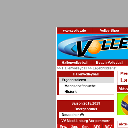
www.volley.de
Volley Shop
Hallenvolleyball
Beach-Volleyball
>> Hallenvolleyball
>> Ergebnisdienst
Mei
Hallenvolleyball
La
Ergebnisdienst
Mannschaftssuche
Aktue
Historie
Saison 2018/2019
Übergeordnet
Deutscher VV
VV Mecklenburg-Vorpommern
aktu
Erw.
Jug.
Sen.
BFS
BSV