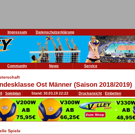
Impressum
Datenschutzerklärung
Community
News
Service
sterschaft
ndesklasse Ost Männer (Saison 2018/2019)
ll
Spielplan
Stand: 30.03.19 22:22
Druckansicht
Einbetten
elle Spiele