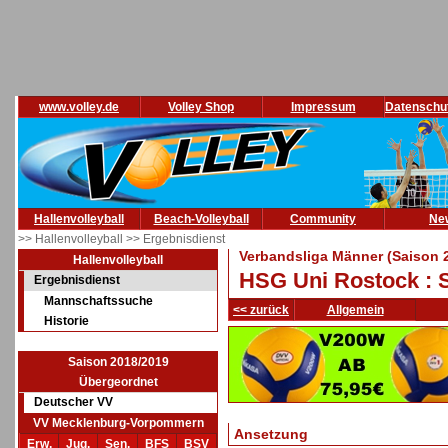
www.volley.de
Volley Shop
Impressum
Datenschu
Hallenvolleyball
Beach-Volleyball
Community
Ne
>> Hallenvolleyball
>> Ergebnisdienst
Verbandsliga Männer (Saison 
Hallenvolleyball
HSG Uni Rostock : 
Ergebnisdienst
Mannschaftssuche
<< zurück
Allgemein
Historie
Saison 2018/2019
Übergeordnet
Deutscher VV
VV Mecklenburg-Vorpommern
Ansetzung
Erw.
Jug.
Sen.
BFS
BSV