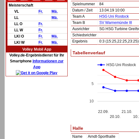
Spielnummer
84
Meisterschaft
Datum / Zeit
13.04.19 10:00
VL
Fr.
Mä.
Team A
HSG Uni Rostock
LL
Mä.
Team B
SV Warnemünde III
LL O
Fr.
Ausrichter
SG HSG Turbine Greifs
LL W
Fr.
Schiedsrichter
LKl O
Fr.
Mä.
Ergebnis
0:3 (15:25,22:25,23:25)
LKl W
Fr.
Mä.
Volley Mobil App
Tabellenverlauf
Volley.de-Ergebnisdienst für Ihr
Smartphone
Informationen zur
HSG Uni Rostock
App
5
10
22.09.
21.10.
20.10.
10.
Halle
Name
Arndt-Sporthalle