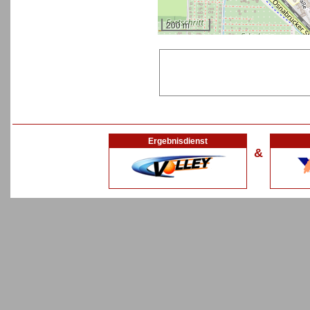
200 m
Ergebnisdienst
&