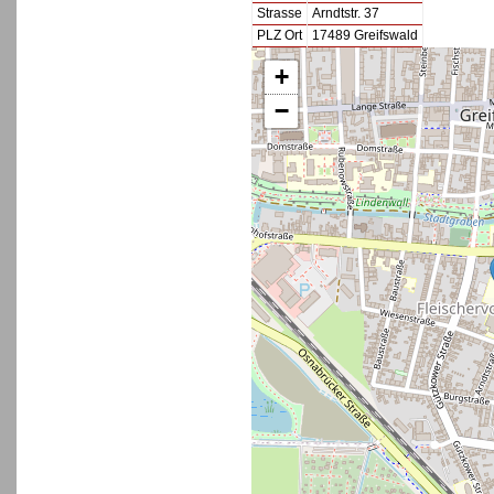
Strasse
Arndtstr. 37
PLZ Ort
17489 Greifswald
+
−