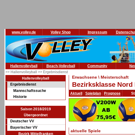
www.volley.de
Volley Shop
Impressum
Datenschu
Hallenvolleyball
Beach-Volleyball
Community
Ne
>> Hallenvolleyball
>> Ergebnisdienst
Erwachsene \ Meisterschaft
Hallenvolleyball
Bezirksklasse Nord 
Ergebnisdienst
Mannschaftssuche
Aktuell
Spielplan
Prognose
St
Historie
Saison 2018/2019
Übergeordnet
Deutscher VV
Bayerischer VV
aktuelle Spiele
Bezirk Mittelfranken