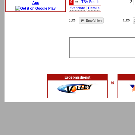
9
⇒
TSV Feucht
2
App
Standard
Details
Ergebnisdienst
&