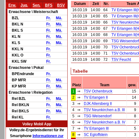
Datum
Zeit
Nr.
Team 
Erw.
Jug.
Sen.
BFS
BSV
16.03.19
14:00
64
TV Erlangen III(
Erwachsene \ Meisterschaft
16.03.19
14:00
65
TV Erlangen III(
BZL
Fr.
Mä.
16.03.19
14:00
66
TSV Neunkirchen
BKL N
Fr.
Mä.
16.03.19
14:00
67
TV Erlangen II(H
BKL S
Fr.
Mä.
16.03.19
14:00
68
TV Erlangen II(H
KL N
Fr.
Mä.
16.03.19
14:00
69
TSG Weisendorf
KL S
Fr.
Mä.
16.03.19
14:00
70
TSV Ochenbruc
KKL N
Fr.
16.03.19
14:00
71
TSV Ochenbruc
KKL O
Fr.
16.03.19
14:00
72
TSV Feucht
KKL SW
Fr.
Erwachsene \ Pokal
Tabelle
BPEndrunde
Fr.
BP MFR
Fr.
Mä.
Platz
Team
gew.
KP MFR
Fr.
Mä.
1
⇒
TSV Ochenbruck
15
Erwachsene \ Relegation
2
⇒
TV Erlangen II
14
Rel BZL
Fr.
Mä.
3
⇒
DJK Allersberg II
9
Rel BKLN
Fr.
Mä.
4
⇒
TSV Neunkirchen a.B. III
9
Rel BKLS
Fr.
Mä.
5
⇒
TSG Weisendorf
8
Rel KL
Fr.
6
⇒
TSV Neunkirchen a.B. IV
7
Volley Mobil App
7
⇒
TV Erlangen III
5
Volley.de-Ergebnisdienst für Ihr
8
⇒
SC Egloffstein
3
Smartphone
Informationen zur