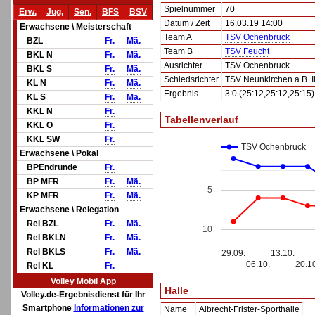
Spielnummer
70
Erw.
Jug.
Sen.
BFS
BSV
Datum / Zeit
16.03.19 14:00
Erwachsene \ Meisterschaft
Team A
TSV Ochenbruck
BZL
Fr.
Mä.
Team B
TSV Feucht
BKL N
Fr.
Mä.
Ausrichter
TSV Ochenbruck
BKL S
Fr.
Mä.
Schiedsrichter
TSV Neunkirchen a.B. II
KL N
Fr.
Mä.
Ergebnis
3:0 (25:12,25:12,25:15)
KL S
Fr.
Mä.
KKL N
Fr.
Tabellenverlauf
KKL O
Fr.
KKL SW
Fr.
TSV Ochenbruck
Erwachsene \ Pokal
BPEndrunde
Fr.
BP MFR
Fr.
Mä.
5
KP MFR
Fr.
Mä.
Erwachsene \ Relegation
Rel BZL
Fr.
Mä.
10
Rel BKLN
Fr.
Mä.
Rel BKLS
Fr.
Mä.
29.09.
13.10.
06.10.
20.1
Rel KL
Fr.
Volley Mobil App
Halle
Volley.de-Ergebnisdienst für Ihr
Smartphone
Informationen zur
Name
Albrecht-Frister-Sporthalle