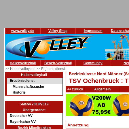
www.volley.de
Volley Shop
Impressum
Datenschu
Hallenvolleyball
Beach-Volleyball
Community
Ne
>> Hallenvolleyball
>> Ergebnisdienst
Bezirksklasse Nord Männer (S
Hallenvolleyball
TSV Ochenbruck : T
Ergebnisdienst
Mannschaftssuche
<< zurück
Allgemein
Historie
Saison 2018/2019
Übergeordnet
Deutscher VV
Bayerischer VV
Ansetzung
Bezirk Mittelfranken