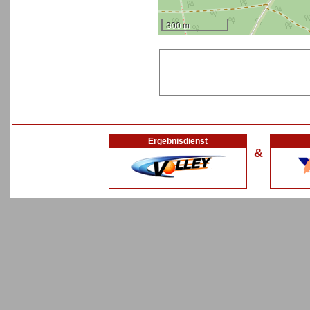
300 m
Ergebnisdienst
&