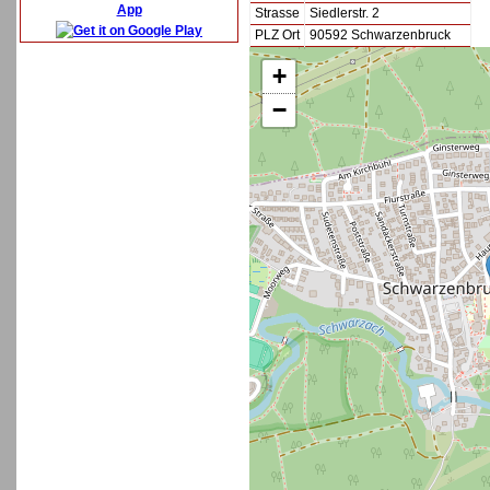
App
Strasse
Siedlerstr. 2
PLZ Ort
90592 Schwarzenbruck
+
−