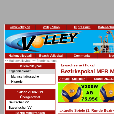
www.volley.de
Volley Shop
Impressum
Datenschu
Hallenvolleyball
Beach-Volleyball
Community
Ne
>> Hallenvolleyball
>> Ergebnisdienst
Erwachsene \ Pokal
Hallenvolleyball
Bezirkspokal MFR M
Ergebnisdienst
Mannschaftssuche
Aktuell
Spielplan
Stand: 26.03.
Historie
Saison 2018/2019
Übergeordnet
Deutscher VV
Bayerischer VV
aktuelle Spiele (1. Runde Bezir
Bezirk Mittelfranken