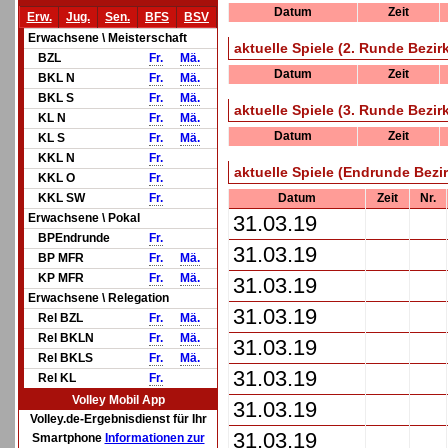
Datum
Zeit
Erw.
Jug.
Sen.
BFS
BSV
Erwachsene \ Meisterschaft
aktuelle Spiele (2. Runde Bezir
BZL
Fr.
Mä.
Datum
Zeit
BKL N
Fr.
Mä.
BKL S
Fr.
Mä.
aktuelle Spiele (3. Runde Bezir
KL N
Fr.
Mä.
Datum
Zeit
KL S
Fr.
Mä.
KKL N
Fr.
aktuelle Spiele (Endrunde Bezi
KKL O
Fr.
KKL SW
Fr.
Datum
Zeit
Nr.
Erwachsene \ Pokal
31.03.19
BPEndrunde
Fr.
31.03.19
BP MFR
Fr.
Mä.
KP MFR
Fr.
Mä.
31.03.19
Erwachsene \ Relegation
31.03.19
Rel BZL
Fr.
Mä.
Rel BKLN
Fr.
Mä.
31.03.19
Rel BKLS
Fr.
Mä.
31.03.19
Rel KL
Fr.
Volley Mobil App
31.03.19
Volley.de-Ergebnisdienst für Ihr
31.03.19
Smartphone
Informationen zur