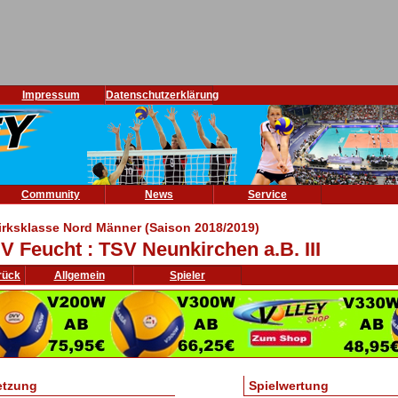
Impressum
Datenschutzerklärung
Community
News
Service
irksklasse Nord Männer (Saison 2018/2019)
V Feucht : TSV Neunkirchen a.B. III
rück
Allgemein
Spieler
etzung
Spielwertung