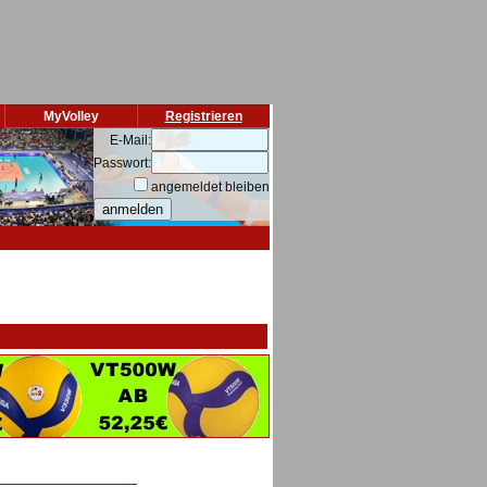
MyVolley
Registrieren
E-Mail:
Passwort:
angemeldet bleiben