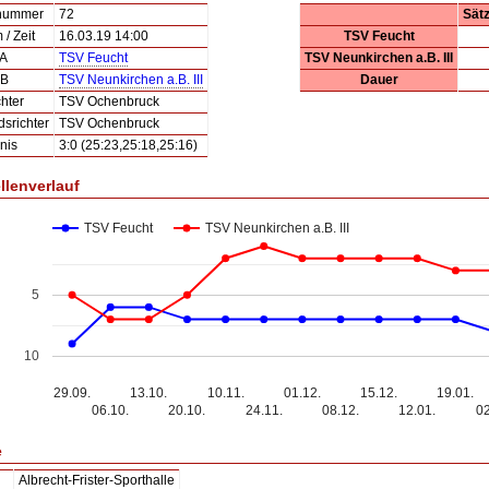
lnummer
72
Sät
/ Zeit
16.03.19 14:00
TSV Feucht
 A
TSV Feucht
TSV Neunkirchen a.B. III
 B
TSV Neunkirchen a.B. III
Dauer
hter
TSV Ochenbruck
dsrichter
TSV Ochenbruck
nis
3:0 (25:23,25:18,25:16)
llenverlauf
TSV Feucht
TSV Neunkirchen a.B. III
5
10
29.09.
13.10.
10.11.
01.12.
15.12.
19.01.
06.10.
20.10.
24.11.
08.12.
12.01.
02
e
Albrecht-Frister-Sporthalle