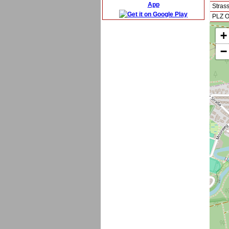
App
Stras
PLZ O
+
−