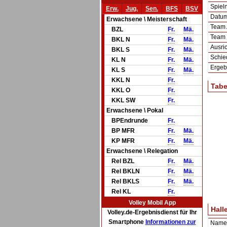
Spie
Erw.
Jug.
Sen.
BFS
BSV
Datum 
Erwachsene \ Meisterschaft
Team
BZL
Fr.
Mä.
Team
BKL N
Fr.
Mä.
Ausric
BKL S
Fr.
Mä.
Schie
KL N
Fr.
Mä.
Ergeb
KL S
Fr.
Mä.
KKL N
Fr.
Tabe
KKL O
Fr.
KKL SW
Fr.
Erwachsene \ Pokal
BPEndrunde
Fr.
BP MFR
Fr.
Mä.
KP MFR
Fr.
Mä.
Erwachsene \ Relegation
Rel BZL
Fr.
Mä.
Rel BKLN
Fr.
Mä.
Rel BKLS
Fr.
Mä.
Rel KL
Fr.
Volley Mobil App
Hall
Volley.de-Ergebnisdienst für Ihr
Smartphone
Informationen zur
Name