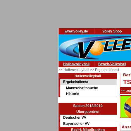
www.volley.de
Volley Shop
Hallenvolleyball
Beach-Volleyball
>> Hallenvolleyball
>> Ergebnisdienst
Bez
Hallenvolleyball
TS
Ergebnisdienst
Mannschaftssuche
<< zu
Historie
Saison 2018/2019
Übergeordnet
Deutscher VV
Bayerischer VV
Ans
Bezirk Mittelfranken