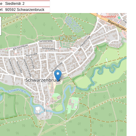
se
Siedlerstr. 2
rt
90592 Schwarzenbruck