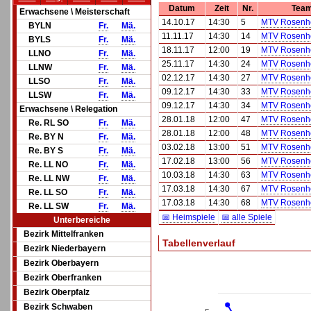
Datum
Zeit
Nr.
Tea
Erwachsene \ Meisterschaft
14.10.17
14:30
5
MTV Rosenh
BYLN
Fr.
Mä.
11.11.17
14:30
14
MTV Rosenh
BYLS
Fr.
Mä.
18.11.17
12:00
19
MTV Rosenh
LLNO
Fr.
Mä.
25.11.17
14:30
24
MTV Rosenh
LLNW
Fr.
Mä.
02.12.17
14:30
27
MTV Rosenh
LLSO
Fr.
Mä.
09.12.17
14:30
33
MTV Rosenh
LLSW
Fr.
Mä.
09.12.17
14:30
34
MTV Rosenh
Erwachsene \ Relegation
28.01.18
12:00
47
MTV Rosenh
Re. RL SO
Fr.
Mä.
28.01.18
12:00
48
MTV Rosenh
Re. BY N
Fr.
Mä.
03.02.18
13:00
51
MTV Rosenh
Re. BY S
Fr.
Mä.
17.02.18
13:00
56
MTV Rosenh
Re. LL NO
Fr.
Mä.
10.03.18
14:30
63
MTV Rosenh
Re. LL NW
Fr.
Mä.
17.03.18
14:30
67
MTV Rosenh
Re. LL SO
Fr.
Mä.
17.03.18
14:30
68
MTV Rosenh
Re. LL SW
Fr.
Mä.
📅 Heimspiele
📅 alle Spiele
Unterbereiche
Bezirk Mittelfranken
Tabellenverlauf
Bezirk Niederbayern
Bezirk Oberbayern
Bezirk Oberfranken
Bezirk Oberpfalz
Bezirk Schwaben