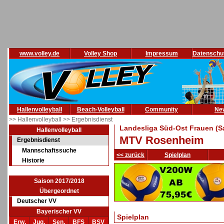
www.volley.de
Volley Shop
Impressum
Datenschu
Hallenvolleyball
Beach-Volleyball
Community
Ne
>> Hallenvolleyball
>> Ergebnisdienst
Landesliga Süd-Ost Frauen (S
Hallenvolleyball
MTV Rosenheim
Ergebnisdienst
Mannschaftssuche
<< zurück
Spielplan
Historie
Saison 2017/2018
Übergeordnet
Deutscher VV
Bayerischer VV
Spielplan
Erw.
Jug.
Sen.
BFS
BSV