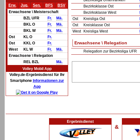
Bezirksliga Unterfranken
Erw.
Jug.
Sen.
BFS
BSV
Bezirksklasse Ost
Erwachsene \ Meisterschaft
Bezirksklasse West
BZL UFR
Fr.
Mä.
Ost
Kreisliga Ost
BKL O
Fr.
Mä.
Ost
Kreisklasse Ost
BKL W
Fr.
Mä.
West
Kreisliga West
Ost
KL O
Fr.
Erwachsene \ Relegation
Ost
KKL O
Fr.
West
KL W
Fr.
Mä.
Relegation zur Bezirksliga UFR
Erwachsene \ Relegation
REL BZL
Mä.
Volley Mobil App
Volley.de-Ergebnisdienst für Ihr
Smartphone
Informationen zur
App
Ergebnisdienst
&