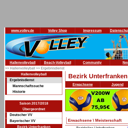
www.volley.de
Volley Shop
Impressum
Datenschu
Hallenvolleyball
Beach-Volleyball
Community
Ne
>> Hallenvolleyball
>> Ergebnisdienst
Hallenvolleyball
Bezirk Unterfranken
Ergebnisdienst
Erwachsene
Jugend
Mannschaftssuche
Historie
Saison 2017/2018
Übergeordnet
Deutscher VV
Erwachsene \ Meisterschaft
Bayerischer VV
Bezirk Unterfranken