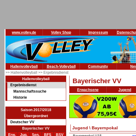
www.volley.de
Volley Shop
Impressum
Datenschu
Hallenvolleyball
Beach-Volleyball
Community
Ne
>> Hallenvolleyball
>> Ergebnisdienst
Hallenvolleyball
Bayerischer VV
Ergebnisdienst
Erwachsene
Jugend
Mannschaftssuche
Historie
Saison 2017/2018
Übergeordnet
Deutscher VV
Jugend \ Bayernpokal
Bayerischer VV
Erw.
Jug.
Sen.
BFS
BSV