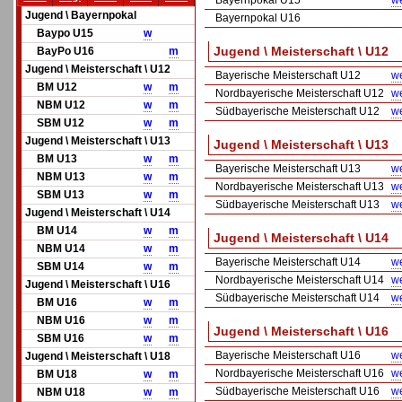
Bayernpokal U15
we
Jugend \ Bayernpokal
Bayernpokal U16
Baypo U15
w
Jugend \ Meisterschaft \ U12
BayPo U16
m
Jugend \ Meisterschaft \ U12
Bayerische Meisterschaft U12
we
BM U12
w
m
Nordbayerische Meisterschaft U12
we
NBM U12
w
m
Südbayerische Meisterschaft U12
we
SBM U12
w
m
Jugend \ Meisterschaft \ U13
Jugend \ Meisterschaft \ U13
BM U13
w
m
Bayerische Meisterschaft U13
we
NBM U13
w
m
Nordbayerische Meisterschaft U13
we
SBM U13
w
m
Südbayerische Meisterschaft U13
we
Jugend \ Meisterschaft \ U14
BM U14
w
m
Jugend \ Meisterschaft \ U14
NBM U14
w
m
Bayerische Meisterschaft U14
we
SBM U14
w
m
Nordbayerische Meisterschaft U14
we
Jugend \ Meisterschaft \ U16
Südbayerische Meisterschaft U14
we
BM U16
w
m
NBM U16
w
m
Jugend \ Meisterschaft \ U16
SBM U16
w
m
Bayerische Meisterschaft U16
we
Jugend \ Meisterschaft \ U18
Nordbayerische Meisterschaft U16
we
BM U18
w
m
Südbayerische Meisterschaft U16
we
NBM U18
w
m