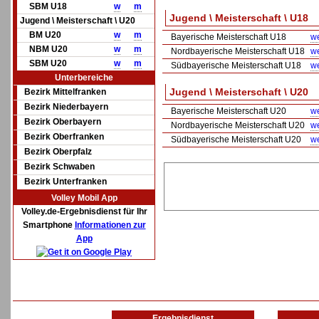
SBM U18
w
m
Jugend \ Meisterschaft \ U18
Jugend \ Meisterschaft \ U20
BM U20
w
m
Bayerische Meisterschaft U18
we
NBM U20
w
m
Nordbayerische Meisterschaft U18
we
SBM U20
w
m
Südbayerische Meisterschaft U18
we
Unterbereiche
Jugend \ Meisterschaft \ U20
Bezirk Mittelfranken
Bezirk Niederbayern
Bayerische Meisterschaft U20
we
Bezirk Oberbayern
Nordbayerische Meisterschaft U20
we
Bezirk Oberfranken
Südbayerische Meisterschaft U20
we
Bezirk Oberpfalz
Bezirk Schwaben
Bezirk Unterfranken
Volley Mobil App
Volley.de-Ergebnisdienst für Ihr
Smartphone
Informationen zur
App
Ergebnisdienst