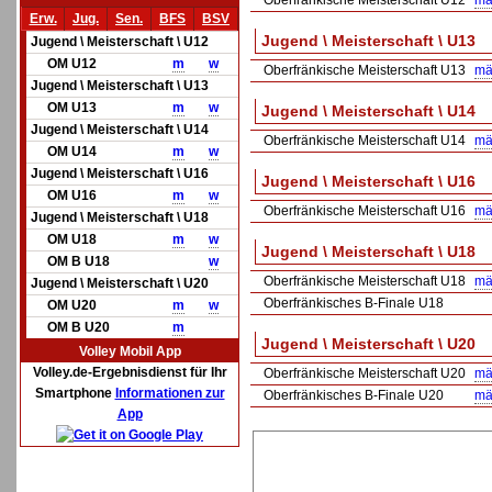
Oberfränkische Meisterschaft U12
mä
Erw.
Jug.
Sen.
BFS
BSV
Jugend \ Meisterschaft \ U13
Jugend \ Meisterschaft \ U12
OM U12
m
w
Oberfränkische Meisterschaft U13
mä
Jugend \ Meisterschaft \ U13
OM U13
m
w
Jugend \ Meisterschaft \ U14
Jugend \ Meisterschaft \ U14
Oberfränkische Meisterschaft U14
mä
OM U14
m
w
Jugend \ Meisterschaft \ U16
Jugend \ Meisterschaft \ U16
OM U16
m
w
Oberfränkische Meisterschaft U16
mä
Jugend \ Meisterschaft \ U18
OM U18
m
w
Jugend \ Meisterschaft \ U18
OM B U18
w
Oberfränkische Meisterschaft U18
mä
Jugend \ Meisterschaft \ U20
Oberfränkisches B-Finale U18
OM U20
m
w
OM B U20
m
Jugend \ Meisterschaft \ U20
Volley Mobil App
Volley.de-Ergebnisdienst für Ihr
Oberfränkische Meisterschaft U20
mä
Smartphone
Informationen zur
Oberfränkisches B-Finale U20
mä
App