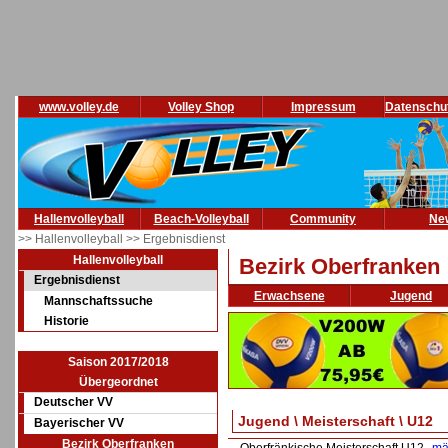
www.volley.de
Volley Shop
Impressum
Datenschu
Hallenvolleyball
Beach-Volleyball
Community
Ne
>> Hallenvolleyball
>> Ergebnisdienst
Hallenvolleyball
Bezirk Oberfranken
Ergebnisdienst
Erwachsene
Jugend
Mannschaftssuche
Historie
Saison 2017/2018
Übergeordnet
Deutscher VV
Jugend \ Meisterschaft \ U12
Bayerischer VV
Bezirk Oberfranken