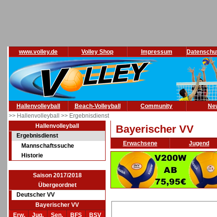
www.volley.de
Volley Shop
Impressum
Datenschu
Hallenvolleyball
Beach-Volleyball
Community
Ne
>> Hallenvolleyball
>> Ergebnisdienst
Hallenvolleyball
Bayerischer VV
Ergebnisdienst
Erwachsene
Jugend
Mannschaftssuche
Historie
Saison 2017/2018
Übergeordnet
Deutscher VV
Bayerischer VV
Erw.
Jug.
Sen.
BFS
BSV