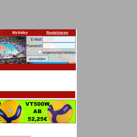
MyVolley
Registrieren
E-Mail:
Passwort:
angemeldet bleiben