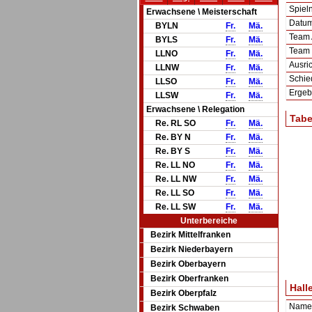
Spie
Erwachsene \ Meisterschaft
Datum 
BYLN
Fr.
Mä.
Team
BYLS
Fr.
Mä.
Team
LLNO
Fr.
Mä.
Ausric
LLNW
Fr.
Mä.
Schie
LLSO
Fr.
Mä.
Ergeb
LLSW
Fr.
Mä.
Erwachsene \ Relegation
Tabe
Re. RL SO
Fr.
Mä.
Re. BY N
Fr.
Mä.
Re. BY S
Fr.
Mä.
Re. LL NO
Fr.
Mä.
Re. LL NW
Fr.
Mä.
Re. LL SO
Fr.
Mä.
Re. LL SW
Fr.
Mä.
Unterbereiche
Bezirk Mittelfranken
Bezirk Niederbayern
Bezirk Oberbayern
Bezirk Oberfranken
Hall
Bezirk Oberpfalz
Name
Bezirk Schwaben