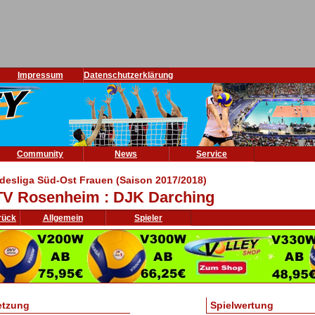
Impressum
Datenschutzerklärung
Community
News
Service
desliga Süd-Ost Frauen (Saison 2017/2018)
V Rosenheim : DJK Darching
rück
Allgemein
Spieler
etzung
Spielwertung