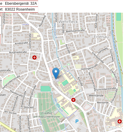
se
Ebersbergerstr. 32A
rt
83022 Rosenheim