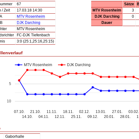
lnummer
67
Sätze
B
/ Zeit
17.03.18 14:30
MTV Rosenheim
3
 A
MTV Rosenheim
DJK Darching
0
 B
DJK Darching
Dauer
hter
MTV Rosenheim
dsrichter
FC-DJK Tiefenbach
nis
3:0 (25:1,25:16,25:15)
llenverlauf
MTV Rosenheim
DJK Darching
5
10
07.10.
21.10.
11.11.
18.11.
02.12.
13.01.
27.01.
03.02.
14.10.
04.11.
12.11.
25.11.
09.12.
20.01.
28.01.
1
e
Gaborhalle