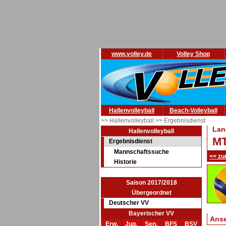
www.volley.de
Volley Shop
Hallenvolleyball
Beach-Volleyball
>> Hallenvolleyball
>> Ergebnisdienst
Lan
Hallenvolleyball
MT
Ergebnisdienst
Mannschaftssuche
<< zu
Historie
Saison 2017/2018
Übergeordnet
Deutscher VV
Bayerischer VV
Ans
Erw.
Jug.
Sen.
BFS
BSV