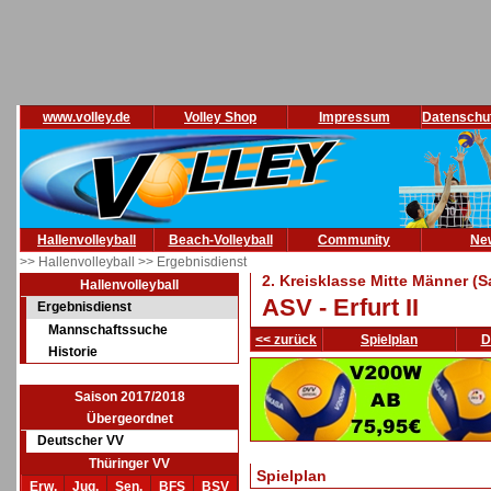
www.volley.de
Volley Shop
Impressum
Datenschu
Hallenvolleyball
Beach-Volleyball
Community
Ne
>> Hallenvolleyball
>> Ergebnisdienst
2. Kreisklasse Mitte Männer (
Hallenvolleyball
ASV - Erfurt II
Ergebnisdienst
Mannschaftssuche
<< zurück
Spielplan
D
Historie
Saison 2017/2018
Übergeordnet
Deutscher VV
Thüringer VV
Spielplan
Erw.
Jug.
Sen.
BFS
BSV