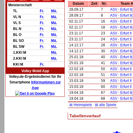
Datum
Zeit
Nr.
Team 
Meisterschaft
28.09.17
7
ASV - Erfurt II
TL
Fr.
Mä.
28.09.17
8
ASV - Erfurt II
VL N
Fr.
Mä.
02.11.17
16
ASV - Erfurt II
VL S
Fr.
Mä.
02.11.17
18
ASV - Erfurt II
BL N
Fr.
Mä.
23.11.17
23
ASV - Erfurt II
BL O
Fr.
Mä.
23.11.17
24
ASV - Erfurt II
BL SO
Fr.
Mä.
14.12.17
28
ASV - Erfurt II
BL SW
Fr.
Mä.
14.12.17
30
ASV - Erfurt II
1.KKl M
Mä.
25.01.18
40
ASV - Erfurt II
2.KKl M
Mä.
25.01.18
41
ASV - Erfurt II
KKl M
Fr.
22.02.18
50
ASV - Erfurt II
Volley Mobil App
22.02.18
51
ASV - Erfurt II
Volley.de-Ergebnisdienst für Ihr
15.03.18
59
ASV - Erfurt II
Smartphone
Informationen zur
15.03.18
60
ASV - Erfurt II
App
19.04.18
67
ASV - Erfurt II
19.04.18
68
ASV - Erfurt II
📅 Heimspiele
📅 alle Spiele
Tabellenverlauf