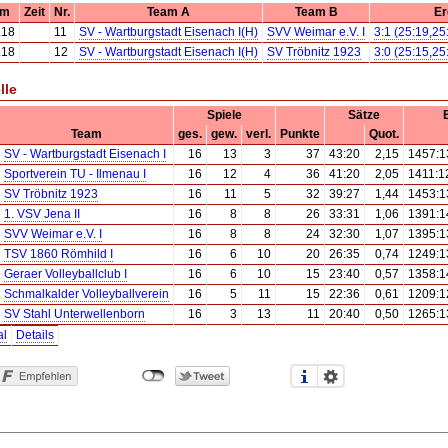
um
Zeit
Nr.
Team A
Team B
Er
.18
11
SV - Wartburgstadt Eisenach I(H)
SVV Weimar e.V. I
3:1 (25:19,25
.18
12
SV - Wartburgstadt Eisenach I(H)
SV Tröbnitz 1923
3:0 (25:15,25
lle
Spiele
Sätze
Team
ges.
gew.
verl.
Punkte
Quot.
SV - Wartburgstadt Eisenach I
16
13
3
37
43:20
2,15
1457:1
Sportverein TU - Ilmenau I
16
12
4
36
41:20
2,05
1411:1
SV Tröbnitz 1923
16
11
5
32
39:27
1,44
1453:1
1. VSV Jena II
16
8
8
26
33:31
1,06
1391:1
SVV Weimar e.V. I
16
8
8
24
32:30
1,07
1395:1
TSV 1860 Römhild I
16
6
10
20
26:35
0,74
1249:1
Geraer Volleyballclub I
16
6
10
15
23:40
0,57
1358:1
Schmalkalder Volleyballverein
16
5
11
15
22:36
0,61
1209:1
SV Stahl Unterwellenborn
16
3
13
11
20:40
0,50
1265:1
al
Details