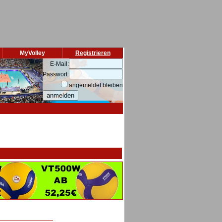
MyVolley
Registrieren
E-Mail:
Passwort:
angemeldet bleiben