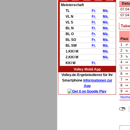
Dat
Meisterschaft
07.04
TL
Fr.
Mä.
07.04
VL N
Fr.
Mä.
VL S
Fr.
Mä.
Tabe
BL N
Fr.
Mä.
BL O
Fr.
Mä.
Platz
BL SO
Fr.
Mä.
1
⇗
BL SW
Fr.
Mä.
2
⇘
1.KKl M
Mä.
3
⇘
2.KKl M
Mä.
4
⇒
KKl M
Fr.
5
⇒
Volley Mobil App
6
⇒
Volley.de-Ergebnisdienst für Ihr
7
⇒
Smartphone
Informationen zur
8
⇒
App
9
⇒
Norm