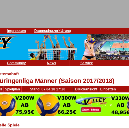
Impressum
Datenschutzerklärung
Community
News
Service
sterschaft
üringenliga Männer (Saison 2017/2018)
ll
Spielplan
Stand: 07.04.18 17:20
Druckansicht
Einbetten
elle Spiele