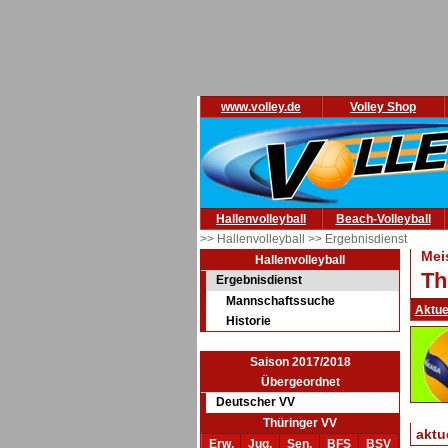
www.volley.de
Volley Shop
Hallenvolleyball
Beach-Volleyball
>> Hallenvolleyball
>> Ergebnisdienst
Mei
Hallenvolleyball
Th
Ergebnisdienst
Mannschaftssuche
Aktue
Historie
Saison 2017/2018
Übergeordnet
Deutscher VV
Thüringer VV
aktu
Erw.
Jug.
Sen.
BFS
BSV