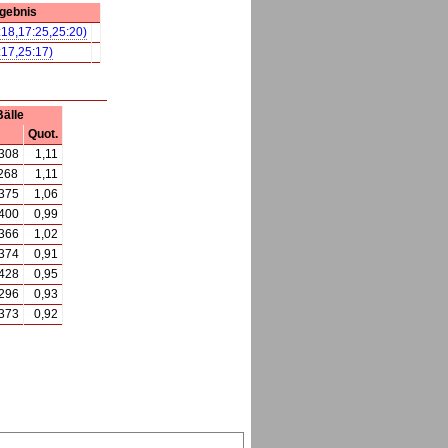
gebnis
:18,17:25,25:20)
:17,25:17)
Bälle
Quot.
308
1,11
268
1,11
375
1,06
400
0,99
366
1,02
374
0,91
428
0,95
296
0,93
373
0,92