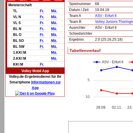
Spielnummer
68
Meisterschaft
Datum / Zeit
19.04.18
TL
Fr.
Mä.
Team A
ASV - Erfurt II
VL N
Fr.
Mä.
Team B
Volley Juniors Thüring
VL S
Fr.
Mä.
Ausrichter
ASV - Erfurt II
BL N
Fr.
Mä.
Schiedsrichter
BL O
Fr.
Mä.
Ergebnis
2:0 (25:16,25:18)
BL SO
Fr.
Mä.
BL SW
Fr.
Mä.
Tabellenverlauf
1.KKl M
Mä.
2.KKl M
Mä.
ASV - Erfurt II
KKl M
Fr.
Volley Mobil App
Volley.de-Ergebnisdienst für Ihr
5
Smartphone
Informationen zur
App
10
28.09.
02.11.
23.