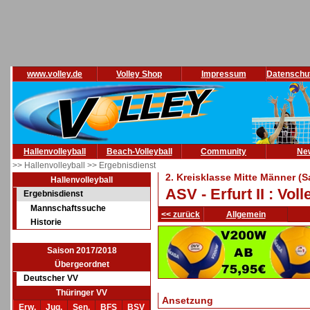
www.volley.de
Volley Shop
Impressum
Datenschu
Hallenvolleyball
Beach-Volleyball
Community
Ne
>> Hallenvolleyball
>> Ergebnisdienst
2. Kreisklasse Mitte Männer (
Hallenvolleyball
ASV - Erfurt II : Vo
Ergebnisdienst
Mannschaftssuche
<< zurück
Allgemein
Historie
Saison 2017/2018
Übergeordnet
Deutscher VV
Thüringer VV
Ansetzung
Erw.
Jug.
Sen.
BFS
BSV