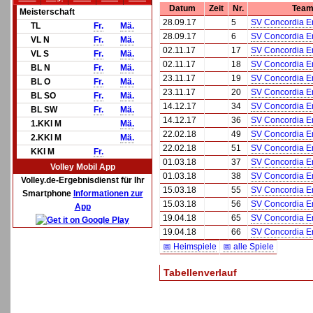
Datum
Zeit
Nr.
Team
Meisterschaft
28.09.17
5
SV Concordia Erf
TL
Fr.
Mä.
28.09.17
6
SV Concordia Erf
VL N
Fr.
Mä.
02.11.17
17
SV Concordia Erf
VL S
Fr.
Mä.
02.11.17
18
SV Concordia Erf
BL N
Fr.
Mä.
23.11.17
19
SV Concordia Erf
BL O
Fr.
Mä.
23.11.17
20
SV Concordia Erf
BL SO
Fr.
Mä.
14.12.17
34
SV Concordia Erf
BL SW
Fr.
Mä.
14.12.17
36
SV Concordia Erf
1.KKl M
Mä.
22.02.18
49
SV Concordia Erf
2.KKl M
Mä.
22.02.18
51
SV Concordia Erf
KKl M
Fr.
01.03.18
37
SV Concordia Erf
Volley Mobil App
01.03.18
38
SV Concordia Erf
Volley.de-Ergebnisdienst für Ihr
15.03.18
55
SV Concordia Erf
Smartphone
Informationen zur
15.03.18
56
SV Concordia Erf
App
19.04.18
65
SV Concordia Erf
19.04.18
66
SV Concordia Erf
📅 Heimspiele
📅 alle Spiele
Tabellenverlauf