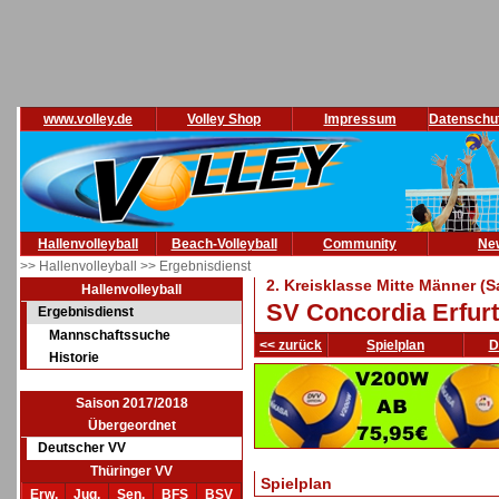
www.volley.de
Volley Shop
Impressum
Datenschu
Hallenvolleyball
Beach-Volleyball
Community
Ne
>> Hallenvolleyball
>> Ergebnisdienst
2. Kreisklasse Mitte Männer (
Hallenvolleyball
SV Concordia Erfurt
Ergebnisdienst
Mannschaftssuche
<< zurück
Spielplan
D
Historie
Saison 2017/2018
Übergeordnet
Deutscher VV
Thüringer VV
Spielplan
Erw.
Jug.
Sen.
BFS
BSV