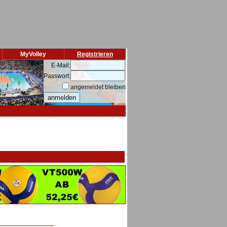
MyVolley
Registrieren
E-Mail:
Passwort:
angemeldet bleiben