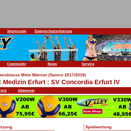
Impressum
Datenschutzerklärung
Community
News
Service
Kreisklasse Mitte Männer (Saison 2017/2018)
 Medizin Erfurt : SV Concordia Erfurt IV
rück
Allgemein
etzung
Spielwertung