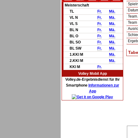
Spie
Meisterschaft
Datum 
TL
Fr.
Mä.
Team
VL N
Fr.
Mä.
Team
VL S
Fr.
Mä.
Ausric
BL N
Fr.
Mä.
Schie
BL O
Fr.
Mä.
Ergeb
BL SO
Fr.
Mä.
BL SW
Fr.
Mä.
Tabe
1.KKl M
Mä.
2.KKl M
Mä.
KKl M
Fr.
Volley Mobil App
Volley.de-Ergebnisdienst für Ihr
Smartphone
Informationen zur
App