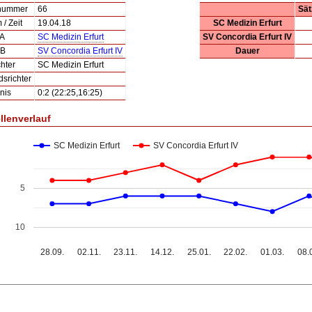
lnummer
66
Sät
/ Zeit
19.04.18
SC Medizin Erfurt
 A
SC Medizin Erfurt
SV Concordia Erfurt IV
 B
SV Concordia Erfurt IV
Dauer
hter
SC Medizin Erfurt
dsrichter
nis
0:2 (22:25,16:25)
llenverlauf
SC Medizin Erfurt
SV Concordia Erfurt IV
5
10
28.09.
02.11.
23.11.
14.12.
25.01.
22.02.
01.03.
08.