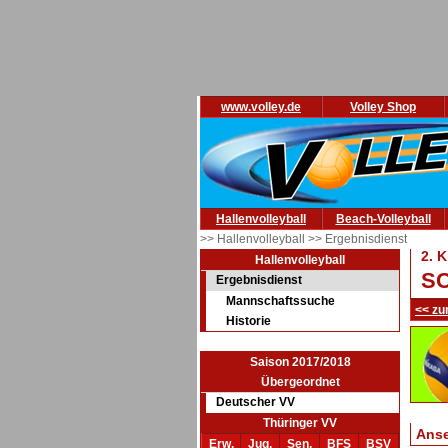
www.volley.de
Volley Shop
Hallenvolleyball
Beach-Volleyball
>> Hallenvolleyball
>> Ergebnisdienst
2. 
Hallenvolleyball
SC
Ergebnisdienst
Mannschaftssuche
<< zu
Historie
Saison 2017/2018
Übergeordnet
Deutscher VV
Thüringer VV
Ans
Erw.
Jug.
Sen.
BFS
BSV