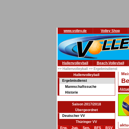
www.volley.de
Volley Shop
Hallenvolleyball
Beach-Volleyball
>> Hallenvolleyball
>> Ergebnisdienst
Mei
Hallenvolleyball
Be
Ergebnisdienst
Mannschaftssuche
Aktue
Historie
Saison 2017/2018
Übergeordnet
Deutscher VV
Thüringer VV
aktu
Erw.
Jug.
Sen.
BFS
BSV