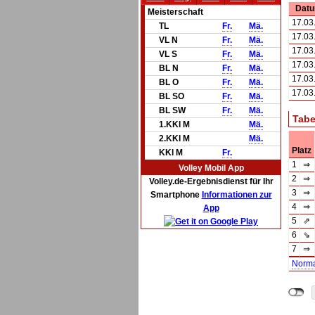
Dat
Meisterschaft
17.03
TL
Fr.
Mä.
17.03
VL N
Fr.
Mä.
17.03
VL S
Fr.
Mä.
17.03
BL N
Fr.
Mä.
17.03
BL O
Fr.
Mä.
17.03
BL SO
Fr.
Mä.
BL SW
Fr.
Mä.
Tabe
1.KKl M
Mä.
2.KKl M
Mä.
Platz
KKl M
Fr.
1
⇒
Volley Mobil App
2
⇒
Volley.de-Ergebnisdienst für Ihr
3
⇒
Smartphone
Informationen zur
4
⇒
App
5
⇗
6
⇘
7
⇒
Norm