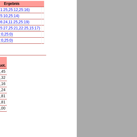
Ergebnis
21:25,25:12,25:16)
25:10,25:14)
26:24,11:25,25:19)
25:27,25:21,22:25,15:17)
:0,25:0)
:0,25:0)
ot.
,45
,32
,16
,24
,81
,81
,00