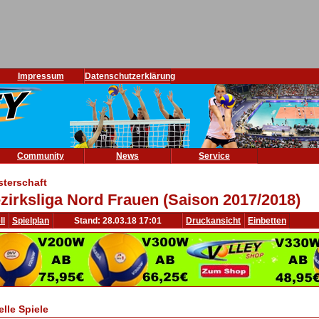
Impressum
Datenschutzerklärung
Community
News
Service
sterschaft
zirksliga Nord Frauen (Saison 2017/2018)
ll
Spielplan
Stand: 28.03.18 17:01
Druckansicht
Einbetten
elle Spiele