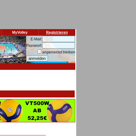
MyVolley
Registrieren
E-Mail:
Passwort:
angemeldet bleiben