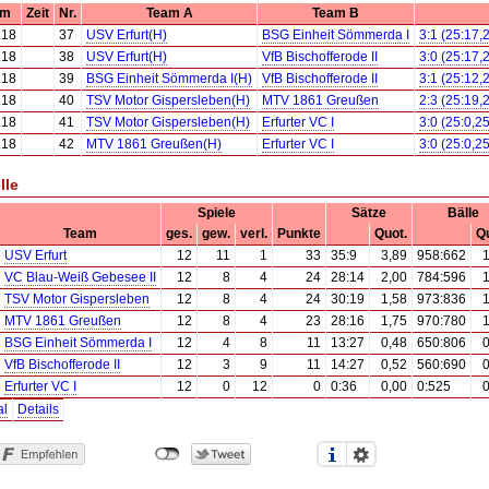
um
Zeit
Nr.
Team A
Team B
.18
37
USV Erfurt(H)
BSG Einheit Sömmerda I
3:1 (25:17,
.18
38
USV Erfurt(H)
VfB Bischofferode II
3:0 (25:17,
.18
39
BSG Einheit Sömmerda I(H)
VfB Bischofferode II
3:1 (25:12,
.18
40
TSV Motor Gispersleben(H)
MTV 1861 Greußen
2:3 (25:19,
.18
41
TSV Motor Gispersleben(H)
Erfurter VC I
3:0 (25:0,25
.18
42
MTV 1861 Greußen(H)
Erfurter VC I
3:0 (25:0,25
lle
Spiele
Sätze
Bälle
Team
ges.
gew.
verl.
Punkte
Quot.
Qu
USV Erfurt
12
11
1
33
35:9
3,89
958:662
1
VC Blau-Weiß Gebesee II
12
8
4
24
28:14
2,00
784:596
1
TSV Motor Gispersleben
12
8
4
24
30:19
1,58
973:836
1
MTV 1861 Greußen
12
8
4
23
28:16
1,75
970:780
1
BSG Einheit Sömmerda I
12
4
8
11
13:27
0,48
650:806
0
VfB Bischofferode II
12
3
9
11
14:27
0,52
560:690
0
Erfurter VC I
12
0
12
0
0:36
0,00
0:525
0
al
Details