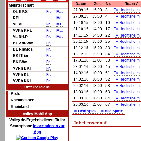
Datum
Zeit
Nr.
Team A
Meisterschaft
27.09.15
15:00
3
TV Hechtsheim I
OL RP/S
Fr.
Mä.
27.09.15
15:00
4
TV Hechtsheim I
RPL
Mä.
10.10.15
13:00
10
TV Hechtsheim I
VL RL
Fr.
Mä.
31.10.15
14:00
17
TV Hechtsheim I
VVRh RHL
Fr.
Mä.
14.11.15
14:00
22
TV Hechtsheim I
VL RH/P
Fr.
Mä.
29.11.15
15:00
25
TV Hechtsheim I
BL Ahr/Ww
Fr.
13.12.15
15:00
33
TV Hechtsheim I
BL Rh/Mos.
Fr.
13.12.15
15:00
34
TV Hechtsheim I
BKl Trier
Fr.
17.01.16
11:00
38
TV Hechtsheim I
BKl Ww
Fr.
23.01.16
13:00
45
TV Hechtsheim I
VVRh BKl
Fr.
14.02.16
10:00
51
TV Hechtsheim I
VVRh KL
Fr.
14.02.16
10:00
52
TV Hechtsheim I
VVRh KKl
Fr.
20.02.16
13:00
58
TV Hechtsheim I
Unterbereiche
13.03.16
10:00
63
TV Hechtsheim I
Pfalz
13.03.16
10:00
64
TV Hechtsheim I
Rheinhessen
20.03.16
11:00
67
TV Hechtsheim I
Rheinland
📅 Heimspiele
📅 alle Spiele
Volley Mobil App
Volley.de-Ergebnisdienst für Ihr
Tabellenverlauf
Smartphone
Informationen zur
App