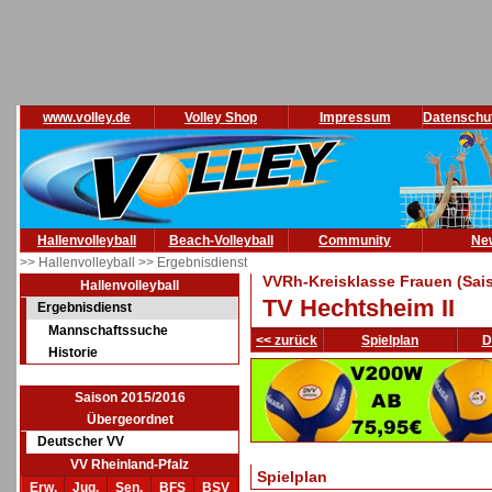
www.volley.de
Volley Shop
Impressum
Datenschu
Hallenvolleyball
Beach-Volleyball
Community
Ne
>> Hallenvolleyball
>> Ergebnisdienst
VVRh-Kreisklasse Frauen (Sai
Hallenvolleyball
TV Hechtsheim II
Ergebnisdienst
Mannschaftssuche
<< zurück
Spielplan
D
Historie
Saison 2015/2016
Übergeordnet
Deutscher VV
VV Rheinland-Pfalz
Spielplan
Erw.
Jug.
Sen.
BFS
BSV