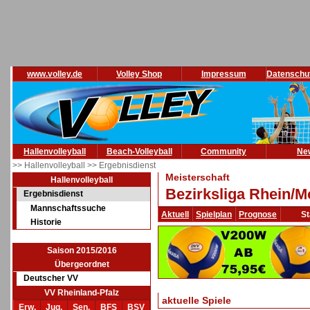
www.volley.de
Volley Shop
Impressum
Datenschu
Hallenvolleyball
Beach-Volleyball
Community
Ne
>> Hallenvolleyball
>> Ergebnisdienst
Meisterschaft
Hallenvolleyball
Bezirksliga Rhein/M
Ergebnisdienst
Mannschaftssuche
Aktuell
Spielplan
Prognose
St
Historie
Saison 2015/2016
Übergeordnet
Deutscher VV
VV Rheinland-Pfalz
aktuelle Spiele
Erw.
Jug.
Sen.
BFS
BSV