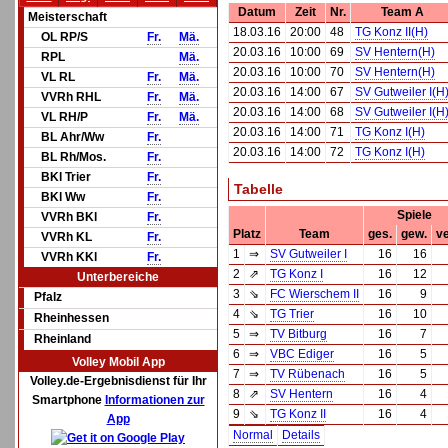
Datum
Zeit
Nr.
Team A
Meisterschaft
18.03.16
20:00
48
TG Konz II(H)
OL RP/S
Fr.
Mä.
20.03.16
10:00
69
SV Hentern(H)
RPL
Mä.
20.03.16
10:00
70
SV Hentern(H)
VL RL
Fr.
Mä.
20.03.16
14:00
67
SV Gutweiler I(H
VVRh RHL
Fr.
Mä.
20.03.16
14:00
68
SV Gutweiler I(H
VL RH/P
Fr.
Mä.
20.03.16
14:00
71
TG Konz I(H)
BL Ahr/Ww
Fr.
20.03.16
14:00
72
TG Konz I(H)
BL Rh/Mos.
Fr.
BKl Trier
Fr.
Tabelle
BKl Ww
Fr.
Spiele
VVRh BKl
Fr.
Platz
Team
ges.
gew.
ve
VVRh KL
Fr.
1
⇒
SV Gutweiler I
16
16
VVRh KKl
Fr.
2
⇗
TG Konz I
16
12
Unterbereiche
3
⇘
FC Wierschem II
16
9
Pfalz
4
⇘
TG Trier
16
10
Rheinhessen
5
⇒
TV Bitburg
16
7
Rheinland
6
⇒
VBC Ediger
16
5
Volley Mobil App
7
⇒
TV Rübenach
16
5
Volley.de-Ergebnisdienst für Ihr
8
⇗
SV Hentern
16
4
Smartphone
Informationen zur
9
⇘
TG Konz II
16
4
App
Normal
Details