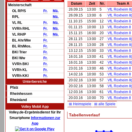
Datum
Zeit
Nr.
Team A
Meisterschaft
26.09.15
13:00
5
VfL Roxheim II
OL RP/S
Fr.
Mä.
26.09.15
13:00
6
VfL Roxheim II
RPL
Mä.
11.10.15
15:00
12
VfL Roxheim II
VL RL
Fr.
Mä.
01.11.15
10:00
13
VfL Roxheim II
VVRh RHL
Fr.
Mä.
15.11.15
16:00
20
VfL Roxheim II
VL RH/P
Fr.
Mä.
28.11.15
13:00
27
VfL Roxheim II
BL Ahr/Ww
Fr.
28.11.15
13:00
28
VfL Roxheim II
BL Rh/Mos.
Fr.
13.12.15
15:00
33
VfL Roxheim II
BKl Trier
Fr.
16.01.16
13:00
41
VfL Roxheim II
BKl Ww
Fr.
16.01.16
13:00
42
VfL Roxheim II
VVRh BKl
Fr.
23.01.16
13:00
46
VfL Roxheim II
VVRh KL
Fr.
14.02.16
10:00
53
VfL Roxheim II
VVRh KKl
Fr.
20.02.16
13:00
57
VfL Roxheim II
Unterbereiche
20.02.16
13:00
58
VfL Roxheim II
Pfalz
12.03.16
13:00
61
VfL Roxheim II
Rheinhessen
20.03.16
10:00
70
VfL Roxheim II
Rheinland
📅 Heimspiele
📅 alle Spiele
Volley Mobil App
Volley.de-Ergebnisdienst für Ihr
Tabellenverlauf
Smartphone
Informationen zur
App