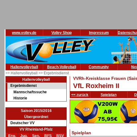
www.volley.de
Volley Shop
Impressum
Datenschu
Hallenvolleyball
Beach-Volleyball
Community
Ne
>> Hallenvolleyball
>> Ergebnisdienst
VVRh-Kreisklasse Frauen (Sai
Hallenvolleyball
VfL Roxheim II
Ergebnisdienst
Mannschaftssuche
<< zurück
Spielplan
D
Historie
Saison 2015/2016
Übergeordnet
Deutscher VV
VV Rheinland-Pfalz
Spielplan
Erw.
Jug.
Sen.
BFS
BSV