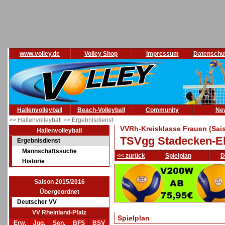
www.volley.de
Volley Shop
Impressum
Datenschu
Hallenvolleyball
Beach-Volleyball
Community
Ne
>> Hallenvolleyball
>> Ergebnisdienst
VVRh-Kreisklasse Frauen (Sai
Hallenvolleyball
TSVgg Stadecken-El
Ergebnisdienst
Mannschaftssuche
<< zurück
Spielplan
D
Historie
Saison 2015/2016
Übergeordnet
Deutscher VV
VV Rheinland-Pfalz
Spielplan
Erw.
Jug.
Sen.
BFS
BSV