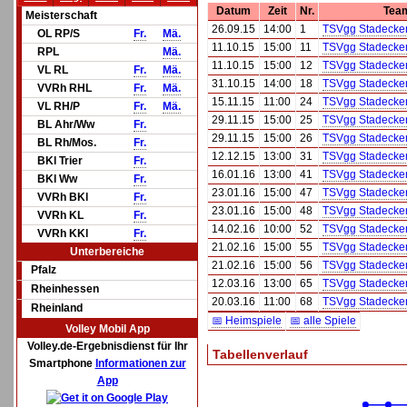
Datum
Zeit
Nr.
Tea
Meisterschaft
26.09.15
14:00
1
TSVgg Stadecken
OL RP/S
Fr.
Mä.
11.10.15
15:00
11
TSVgg Stadecken
RPL
Mä.
11.10.15
15:00
12
TSVgg Stadecken
VL RL
Fr.
Mä.
31.10.15
14:00
18
TSVgg Stadecken
VVRh RHL
Fr.
Mä.
15.11.15
11:00
24
TSVgg Stadecken
VL RH/P
Fr.
Mä.
29.11.15
15:00
25
TSVgg Stadecken
BL Ahr/Ww
Fr.
29.11.15
15:00
26
TSVgg Stadecken
BL Rh/Mos.
Fr.
12.12.15
13:00
31
TSVgg Stadecken
BKl Trier
Fr.
16.01.16
13:00
41
TSVgg Stadecken
BKl Ww
Fr.
23.01.16
15:00
47
TSVgg Stadecken
VVRh BKl
Fr.
23.01.16
15:00
48
TSVgg Stadecken
VVRh KL
Fr.
14.02.16
10:00
52
TSVgg Stadecken
VVRh KKl
Fr.
21.02.16
15:00
55
TSVgg Stadecken
Unterbereiche
21.02.16
15:00
56
TSVgg Stadecken
Pfalz
12.03.16
13:00
65
TSVgg Stadecken
Rheinhessen
20.03.16
11:00
68
TSVgg Stadecken
Rheinland
📅 Heimspiele
📅 alle Spiele
Volley Mobil App
Volley.de-Ergebnisdienst für Ihr
Tabellenverlauf
Smartphone
Informationen zur
App