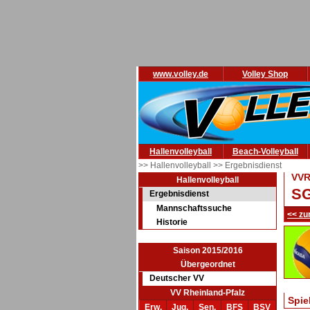
www.volley.de
Volley Shop
Hallenvolleyball
Beach-Volleyball
>> Hallenvolleyball
>> Ergebnisdienst
VVR
Hallenvolleyball
SG
Ergebnisdienst
Mannschaftssuche
<< zu
Historie
Saison 2015/2016
Übergeordnet
Deutscher VV
VV Rheinland-Pfalz
Spie
Erw.
Jug.
Sen.
BFS
BSV