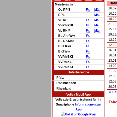
Dat
Meisterschaft
26.09
OL RP/S
Fr.
Mä.
10.10
RPL
Mä.
10.10
VL RL
Fr.
Mä.
31.10
VVRh RHL
Fr.
Mä.
15.11
VL RH/P
Fr.
Mä.
29.11
BL Ahr/Ww
Fr.
12.12
BL Rh/Mos.
Fr.
12.12
BKl Trier
Fr.
16.01
BKl Ww
Fr.
16.01
VVRh BKl
Fr.
23.01
VVRh KL
Fr.
14.02
VVRh KKl
Fr.
21.02
Unterbereiche
12.03
Pfalz
12.03
Rheinhessen
20.03
Rheinland
📅 He
Volley Mobil App
Volley.de-Ergebnisdienst für Ihr
Tabe
Smartphone
Informationen zur
App