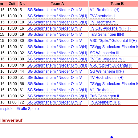
um
Zeit
Nr.
Team A
Team B
.15
13:00
5
SG Schornsheim / Nieder Olm IV
VfL Roxheim II(H)
.15
13:00
9
SG Schornsheim / Nieder Olm IV(H)
TV Abenheim II
.15
13:00
10
SG Schornsheim / Nieder Olm IV(H)
TV Hechtsheim II
.15
13:00
16
SG Schornsheim / Nieder Olm IV
TV Gau-Algesheim III(H)
.15
16:00
19
SG Schornsheim / Nieder Olm IV
TuS Gensingen II(H)
.15
10:00
30
SG Schornsheim / Nieder Olm IV
VSC "Spike" Guldental III(H)
.15
13:00
31
SG Schornsheim / Nieder Olm IV(H)
TSVgg Stadecken-Elsheim I
.15
13:00
32
SG Schornsheim / Nieder Olm IV(H)
SG Weinsheim III
.16
13:00
39
SG Schornsheim / Nieder Olm IV(H)
TV Gau-Algesheim III
.16
13:00
40
SG Schornsheim / Nieder Olm IV(H)
VSC "Spike" Guldental III
.16
13:00
44
SG Schornsheim / Nieder Olm IV
SG Weinsheim III(H)
.16
10:00
51
SG Schornsheim / Nieder Olm IV
TV Hechtsheim II(H)
.16
15:00
56
SG Schornsheim / Nieder Olm IV
TSVgg Stadecken-Elsheim I
.16
13:00
61
SG Schornsheim / Nieder Olm IV(H)
VfL Roxheim II
.16
13:00
62
SG Schornsheim / Nieder Olm IV(H)
TuS Gensingen II
.16
11:00
72
SG Schornsheim / Nieder Olm IV
TV Abenheim II(H)
imspiele
📅 alle Spiele
llenverlauf