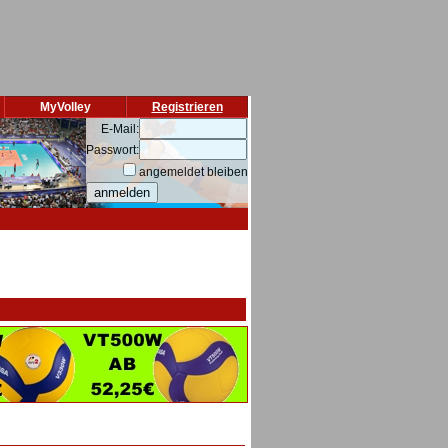
MyVolley
Registrieren
E-Mail:
Passwort:
angemeldet bleiben