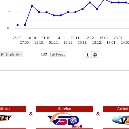
5
10
26.09.
10.10.
31.10.
14.11.
28.11.
12.12.
16.01.
23.01.
27.09.
11.10.
01.11.
15.11.
29.11.
13.12.
17.01.
14.0
dienst
Service
Artike
&
&