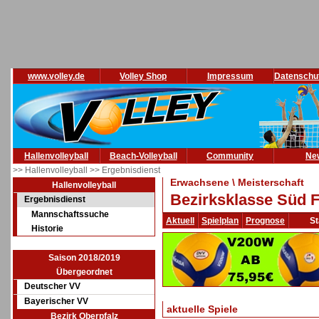
www.volley.de
Volley Shop
Impressum
Datenschu
Hallenvolleyball
Beach-Volleyball
Community
Ne
>> Hallenvolleyball
>> Ergebnisdienst
Erwachsene \ Meisterschaft
Hallenvolleyball
Bezirksklasse Süd F
Ergebnisdienst
Mannschaftssuche
Aktuell
Spielplan
Prognose
St
Historie
Saison 2018/2019
Übergeordnet
Deutscher VV
Bayerischer VV
aktuelle Spiele
Bezirk Oberpfalz