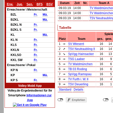
Datum
Zeit
Nr.
Team A
Erw.
Jug.
Sen.
BFS
BSV
09.03.19
14:00
TV Waldmünche
Erwachsene \ Meisterschaft
09.03.19
14:00
TV Waldmünche
BZL
Fr.
Mä.
09.03.19
14:00
TSV Neutraubling
BZKL
Mä.
BZKL N
Fr.
Tabelle
BZKL S
Fr.
Spiel
KL
Mä.
Platz
Team
ges.
gew.
KL N
Fr.
1
⇒
SV Wiesent
16
14
KLS
Fr.
2
⇗
TSV Neutraubling II
16
14
KKLN
Fr.
3
⇘
SpVgg Hainsacker
16
13
KKLSO
Fr.
4
⇒
TSG Laaber
16
9
KKL SW
Fr.
5
⇒
TV Waldmünchen
16
6
Erwachsene \ Pokal
6
⇒
TB 03 Roding
16
6
KP N
Fr.
7
⇒
SpVgg Ramspau
16
5
KP
Mä.
8
⇒
TV Furth i. W. II
16
4
KP S
Fr.
9
⇒
TSV Deuerling
16
1
Volley Mobil App
Standard
Details
Volley.de-Ergebnisdienst für Ihr
Smartphone
Informationen zur
App