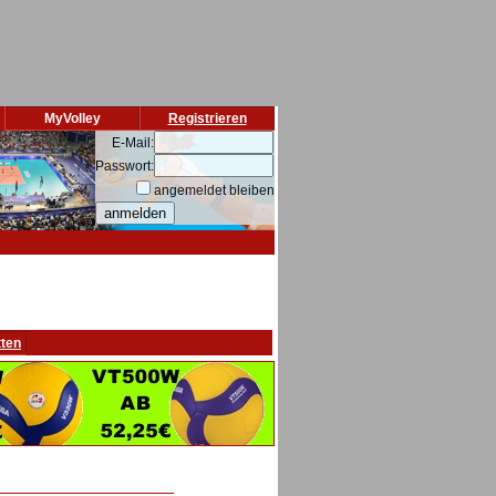
MyVolley
Registrieren
E-Mail:
Passwort:
angemeldet bleiben
tten