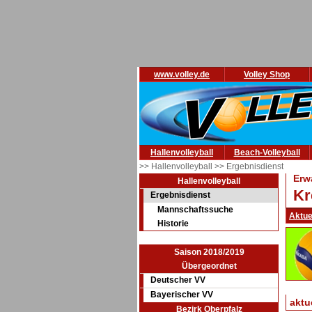
www.volley.de
Volley Shop
Hallenvolleyball
Beach-Volleyball
>> Hallenvolleyball
>> Ergebnisdienst
Erw
Hallenvolleyball
Kr
Ergebnisdienst
Mannschaftssuche
Aktue
Historie
Saison 2018/2019
Übergeordnet
Deutscher VV
Bayerischer VV
aktu
Bezirk Oberpfalz