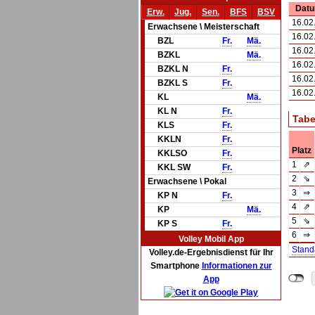
Dat
Erw.
Jug.
Sen.
BFS
BSV
16.02
Erwachsene \ Meisterschaft
16.02
BZL
Fr.
Mä.
16.02
BZKL
Mä.
16.02
BZKL N
Fr.
16.02
BZKL S
Fr.
16.02
KL
Mä.
KL N
Fr.
Tabe
KLS
Fr.
KKLN
Fr.
Platz
KKLSO
Fr.
1
⇗
KKL SW
Fr.
2
⇘
Erwachsene \ Pokal
3
⇒
KP N
Fr.
4
⇗
KP
Mä.
5
⇘
KP S
Fr.
6
⇒
Volley Mobil App
Stand
Volley.de-Ergebnisdienst für Ihr
Smartphone
Informationen zur
App