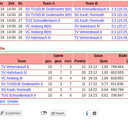
um
Zeit
Nr.
Team A
Team B
.19
14:00
25
SV TUS/DJK Grafenwöhr II(H)
TUS Schnaittenbach II
2:3 (16:25
.19
14:00
26
SV TUS/DJK Grafenwöhr II(H)
SG Kastl / Kemnath
3:0 (25:19
.19
14:00
27
TUS Schnaittenbach II
SG Kastl / Kemnath
3:2 (19:25
.19
14:00
28
VC Amberg III(H)
SV Hahnbach IV
3:1 (25:27
.19
14:00
29
VC Amberg III(H)
TV Vohenstrauß II
0:3 (23:25
.19
14:00
30
SV Hahnbach IV
TV Vohenstrauß II
1:3 (24:26
lle
Spiele
Sätze
Bälle
Team
ges.
gew.
verl.
Punkte
Quot.
Q
TV Vohenstrauß II
10
7
3
22
23:12
1,92
799:664
SV Hahnbach IV
10
7
3
20
23:12
1,92
802:655
VC Amberg III
10
6
4
16
19:19
1,00
828:852
SV TUS/DJK Grafenwöhr II
10
3
7
11
17:22
0,77
811:838
SG Kastl / Kemnath
10
3
7
11
14:22
0,64
694:784
TUS Schnaittenbach II
10
4
6
10
14:23
0,61
706:847
ard
Details