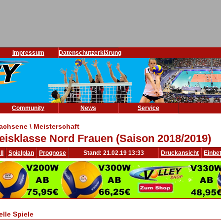
Impressum
Datenschutzerklärung
Community
News
Service
achsene \ Meisterschaft
eisklasse Nord Frauen (Saison 2018/2019)
ll
Spielplan
Prognose
Stand: 21.02.19 13:33
Druckansicht
Einbe
elle Spiele