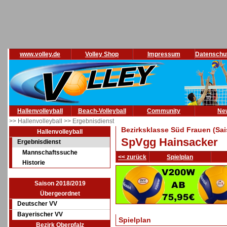
www.volley.de
Volley Shop
Impressum
Datenschu
Hallenvolleyball
Beach-Volleyball
Community
Ne
>> Hallenvolleyball
>> Ergebnisdienst
Bezirksklasse Süd Frauen (Sa
Hallenvolleyball
SpVgg Hainsacker
Ergebnisdienst
Mannschaftssuche
<< zurück
Spielplan
Historie
Saison 2018/2019
Übergeordnet
Deutscher VV
Bayerischer VV
Spielplan
Bezirk Oberpfalz