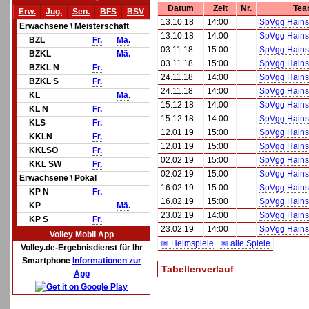
Datum
Zeit
Nr.
Tea
Erw.
Jug.
Sen.
BFS
BSV
13.10.18
14:00
SpVgg Hains
Erwachsene \ Meisterschaft
13.10.18
14:00
SpVgg Hains
BZL
Fr.
Mä.
03.11.18
15:00
SpVgg Hains
BZKL
Mä.
03.11.18
15:00
SpVgg Hains
BZKL N
Fr.
24.11.18
14:00
SpVgg Hains
BZKL S
Fr.
24.11.18
14:00
SpVgg Hains
KL
Mä.
15.12.18
14:00
SpVgg Hains
KL N
Fr.
15.12.18
14:00
SpVgg Hains
KLS
Fr.
12.01.19
15:00
SpVgg Hains
KKLN
Fr.
12.01.19
15:00
SpVgg Hains
KKLSO
Fr.
02.02.19
15:00
SpVgg Hains
KKL SW
Fr.
02.02.19
15:00
SpVgg Hains
Erwachsene \ Pokal
16.02.19
15:00
SpVgg Hains
KP N
Fr.
16.02.19
15:00
SpVgg Hains
KP
Mä.
23.02.19
14:00
SpVgg Hains
KP S
Fr.
23.02.19
14:00
SpVgg Hains
Volley Mobil App
📅 Heimspiele
📅 alle Spiele
Volley.de-Ergebnisdienst für Ihr
Smartphone
Informationen zur
Tabellenverlauf
App