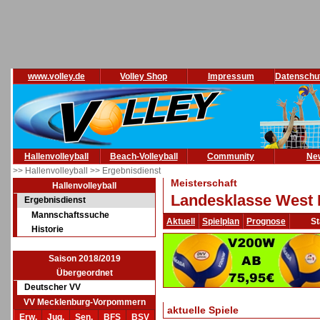
www.volley.de
Volley Shop
Impressum
Datenschu
Hallenvolleyball
Beach-Volleyball
Community
Ne
>> Hallenvolleyball
>> Ergebnisdienst
Meisterschaft
Hallenvolleyball
Landesklasse West 
Ergebnisdienst
Mannschaftssuche
Aktuell
Spielplan
Prognose
St
Historie
Saison 2018/2019
Übergeordnet
Deutscher VV
VV Mecklenburg-Vorpommern
aktuelle Spiele
Erw.
Jug.
Sen.
BFS
BSV