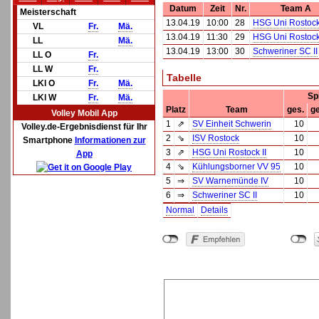
Datum
Zeit
Nr.
Team A
Meisterschaft
13.04.19
10:00
28
HSG Uni Rostock 
VL
Fr.
Mä.
13.04.19
11:30
29
HSG Uni Rostock 
LL
Mä.
13.04.19
13:00
30
Schweriner SC II
LL O
Fr.
LL W
Fr.
Tabelle
LKl O
Fr.
Mä.
Sp
LKl W
Fr.
Mä.
Platz
Team
ges.
g
Volley Mobil App
1
⇗
SV Einheit Schwerin
10
Volley.de-Ergebnisdienst für Ihr
2
⇘
ISV Rostock
10
Smartphone
Informationen zur
3
⇗
HSG Uni Rostock II
10
App
4
⇘
Kühlungsborner VV 95
10
5
⇒
SV Warnemünde IV
10
6
⇒
Schweriner SC II
10
Normal
Details