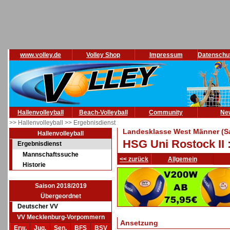
www.volley.de
Volley Shop
Impressum
Datenschu
Hallenvolleyball
Beach-Volleyball
Community
Ne
>> Hallenvolleyball
>> Ergebnisdienst
Landesklasse West Männer (S
Hallenvolleyball
HSG Uni Rostock II 
Ergebnisdienst
Mannschaftssuche
<< zurück
Allgemein
Historie
Saison 2018/2019
Übergeordnet
Deutscher VV
VV Mecklenburg-Vorpommern
Ansetzung
Erw.
Jug.
Sen.
BFS
BSV