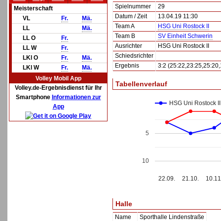
Spielnummer
29
Meisterschaft
Datum / Zeit
13.04.19 11:30
VL
Fr.
Mä.
Team A
HSG Uni Rostock II
LL
Mä.
Team B
SV Einheit Schwerin
LL O
Fr.
Ausrichter
HSG Uni Rostock II
LL W
Fr.
Schiedsrichter
LKl O
Fr.
Mä.
Ergebnis
3:2 (25:22,23:25,25:20,
LKl W
Fr.
Mä.
Volley Mobil App
Tabellenverlauf
Volley.de-Ergebnisdienst für Ihr
Smartphone
Informationen zur
HSG Uni Rostock II
App
5
10
22.09.
21.10.
10.11
Halle
Name
Sporthalle Lindenstraße